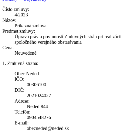
Číslo zmluvy:
4/2023
Názov:
Príkazná zmluva
Predmet zmluvy:
Úprava práv a povinností Zmluvných strán pri realizácii
spoločného verejného obstarávania
Cena:
Neuvedené
1. Zmluvná strana:
Obec Neded
IČO:
00306100
DIČ:
2021024027
Adresa:
Neded 844
Telefón:
0904548276
E-mail:
obecneded@neded.sk