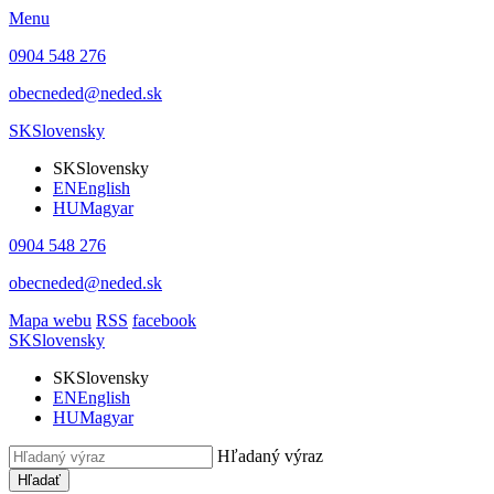
Menu
0904 548 276
obecneded@neded.sk
SK
Slovensky
SK
Slovensky
EN
English
HU
Magyar
0904 548 276
obecneded@neded.sk
Mapa webu
RSS
facebook
SK
Slovensky
SK
Slovensky
EN
English
HU
Magyar
Hľadaný výraz
Hľadať