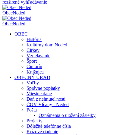
rozšírené vyhľadávanie
Obec
Neded
Obec
Neded
OBEC
História
Kultúrny dom Neded
Cirkev
Vzdelávanie
Šport
Cintorín
Knižnica
OBECNÝ ÚRAD
Voľby
Správne poplatky
Miestne dane
Daň z nehnuteľnosti
ČOV Vlčany - Neded
Pošta
Oznámenia o uložení zásielky
Projekty
Dôležité telefónne čísla
Krízové riadenie