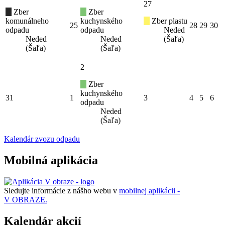
27
Zber
Zber
komunálneho
kuchynského
Zber plastu
25
28
29
30
odpadu
odpadu
Neded
Neded
Neded
(Šaľa)
(Šaľa)
(Šaľa)
2
Zber
kuchynského
31
1
3
4
5
6
odpadu
Neded
(Šaľa)
Kalendár zvozu odpadu
Mobilná aplikácia
Sledujte informácie z nášho webu v
mobilnej aplikácii -
V OBRAZE.
Kalendár akcií