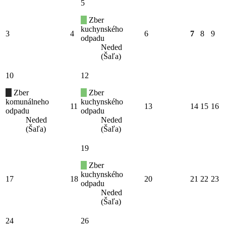
5
Zber
kuchynského
3
4
6
7
8
9
odpadu
Neded
(Šaľa)
10
12
Zber
Zber
komunálneho
kuchynského
11
13
14
15
16
odpadu
odpadu
Neded
Neded
(Šaľa)
(Šaľa)
19
Zber
kuchynského
17
18
20
21
22
23
odpadu
Neded
(Šaľa)
24
26