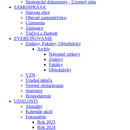
Strategické dokumenty - Územný plán
SAMOSPRÁVA
Starosta obce
Obecné zastupiteľstvo
Uznesenia
Zápisnice
Tlačivá a žiadosti
ZVEREJŇOVANIE
Zmluvy, Faktúry, Objednávky
Archív
Nájomné zmluvy
Zmluvy
Faktúry
Objednávky
VZN
Úradná tabuľa
Verejné obstarávanie
Smernice
Hospodárenie
UDALOSTI
Aktuality
Kalendár akcií
Fotogalérie
Rok 2025
Rok 2024