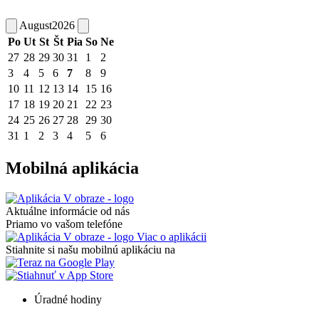
August
2026
Po
Ut
St
Št
Pia
So
Ne
27
28
29
30
31
1
2
3
4
5
6
7
8
9
10
11
12
13
14
15
16
17
18
19
20
21
22
23
24
25
26
27
28
29
30
31
1
2
3
4
5
6
Mobilná aplikácia
Aktuálne informácie od nás
Priamo vo vašom telefóne
Viac o aplikácii
Stiahnite si našu mobilnú aplikáciu na
Úradné hodiny