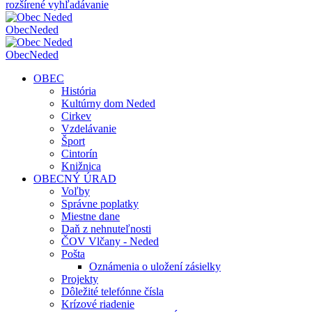
rozšírené vyhľadávanie
Obec
Neded
Obec
Neded
OBEC
História
Kultúrny dom Neded
Cirkev
Vzdelávanie
Šport
Cintorín
Knižnica
OBECNÝ ÚRAD
Voľby
Správne poplatky
Miestne dane
Daň z nehnuteľnosti
ČOV Vlčany - Neded
Pošta
Oznámenia o uložení zásielky
Projekty
Dôležité telefónne čísla
Krízové riadenie