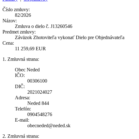
Číslo zmluvy:
82/2026
Názov:
Zmluva o dielo č. J13260546
Predmet zmluvy:
Záväzok Zhotoviteľa vykonať Dielo pre Objednávateľa
Cena:
11 259,69 EUR
1. Zmluvná strana:
Obec Neded
IČO:
00306100
DIČ:
2021024027
Adresa:
Neded 844
Telefón:
0904548276
E-mail:
obecneded@neded.sk
2. Zmluvná strana: