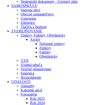
Strategické dokumenty - Územný plán
SAMOSPRÁVA
Starosta obce
Obecné zastupiteľstvo
Uznesenia
Zápisnice
Tlačivá a žiadosti
ZVEREJŇOVANIE
Zmluvy, Faktúry, Objednávky
Archív
Nájomné zmluvy
Zmluvy
Faktúry
Objednávky
VZN
Úradná tabuľa
Verejné obstarávanie
Smernice
Hospodárenie
UDALOSTI
Aktuality
Kalendár akcií
Fotogalérie
Rok 2025
Rok 2024