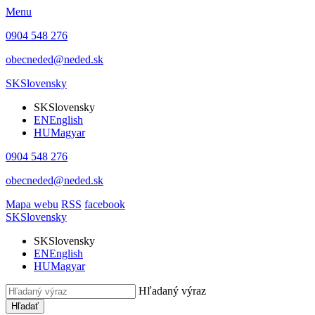
Menu
0904 548 276
obecneded@neded.sk
SK
Slovensky
SK
Slovensky
EN
English
HU
Magyar
0904 548 276
obecneded@neded.sk
Mapa webu
RSS
facebook
SK
Slovensky
SK
Slovensky
EN
English
HU
Magyar
Hľadaný výraz
Hľadať