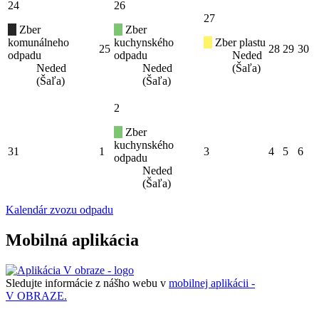
24
26
27
Zber
Zber
komunálneho
kuchynského
Zber plastu
25
28
29
30
odpadu
odpadu
Neded
Neded
Neded
(Šaľa)
(Šaľa)
(Šaľa)
2
Zber
kuchynského
31
1
3
4
5
6
odpadu
Neded
(Šaľa)
Kalendár zvozu odpadu
Mobilná aplikácia
Sledujte informácie z nášho webu v
mobilnej aplikácii -
V OBRAZE.