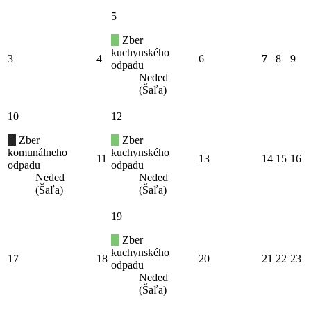
5
Zber
kuchynského
3
4
6
7
8
9
odpadu
Neded
(Šaľa)
10
12
Zber
Zber
komunálneho
kuchynského
11
13
14
15
16
odpadu
odpadu
Neded
Neded
(Šaľa)
(Šaľa)
19
Zber
kuchynského
17
18
20
21
22
23
odpadu
Neded
(Šaľa)