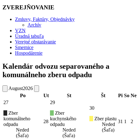
ZVEREJŇOVANIE
Zmluvy, Faktúry, Objednávky
Archív
VZN
Úradná tabuľa
Verejné obstarávanie
Smernice
Hospodárenie
Kalendár odvozu separovaného a
komunálneho zberu odpadu
August
2026
Po
Ut
St
Št
Pi
So
Ne
27
29
30
Zber
Zber
komunálneho
kuchynského
Zber plastu
28
31
1
2
odpadu
odpadu
Neded
Neded
Neded
(Šaľa)
(Šaľa)
(Šaľa)