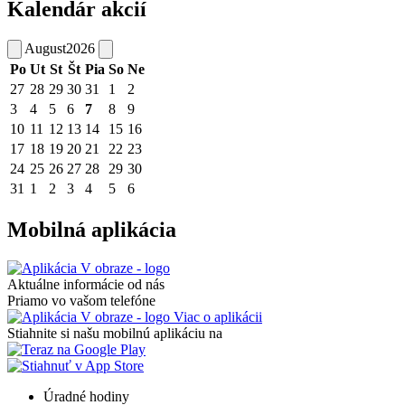
Kalendár akcií
August
2026
Po
Ut
St
Št
Pia
So
Ne
27
28
29
30
31
1
2
3
4
5
6
7
8
9
10
11
12
13
14
15
16
17
18
19
20
21
22
23
24
25
26
27
28
29
30
31
1
2
3
4
5
6
Mobilná aplikácia
Aktuálne informácie od nás
Priamo vo vašom telefóne
Viac o aplikácii
Stiahnite si našu mobilnú aplikáciu na
Úradné hodiny