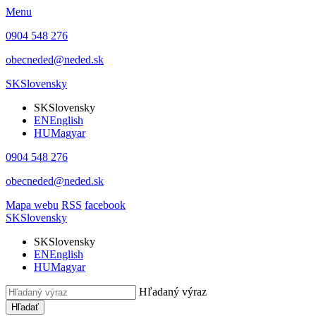
Menu
0904 548 276
obecneded@neded.sk
SK
Slovensky
SK
Slovensky
EN
English
HU
Magyar
0904 548 276
obecneded@neded.sk
Mapa webu
RSS
facebook
SK
Slovensky
SK
Slovensky
EN
English
HU
Magyar
Hľadaný výraz
Hľadať