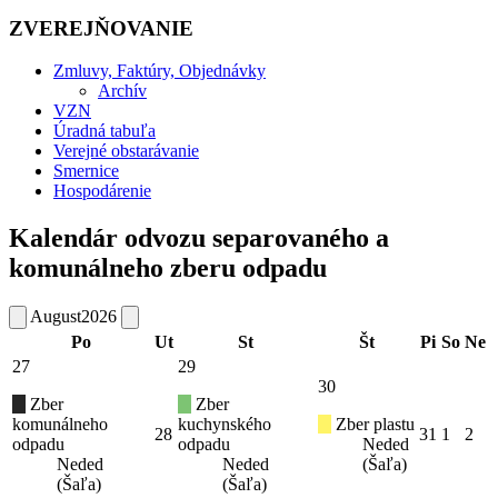
ZVEREJŇOVANIE
Zmluvy, Faktúry, Objednávky
Archív
VZN
Úradná tabuľa
Verejné obstarávanie
Smernice
Hospodárenie
Kalendár odvozu separovaného a
komunálneho zberu odpadu
August
2026
Po
Ut
St
Št
Pi
So
Ne
27
29
30
Zber
Zber
komunálneho
kuchynského
Zber plastu
28
31
1
2
odpadu
odpadu
Neded
Neded
Neded
(Šaľa)
(Šaľa)
(Šaľa)