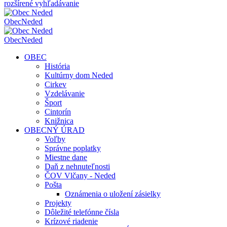
rozšírené vyhľadávanie
Obec
Neded
Obec
Neded
OBEC
História
Kultúrny dom Neded
Cirkev
Vzdelávanie
Šport
Cintorín
Knižnica
OBECNÝ ÚRAD
Voľby
Správne poplatky
Miestne dane
Daň z nehnuteľnosti
ČOV Vlčany - Neded
Pošta
Oznámenia o uložení zásielky
Projekty
Dôležité telefónne čísla
Krízové riadenie