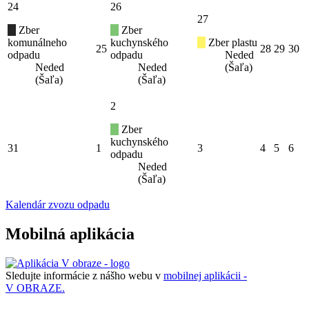
24
26
27
Zber
Zber
komunálneho
kuchynského
Zber plastu
25
28
29
30
odpadu
odpadu
Neded
Neded
Neded
(Šaľa)
(Šaľa)
(Šaľa)
2
Zber
kuchynského
31
1
3
4
5
6
odpadu
Neded
(Šaľa)
Kalendár zvozu odpadu
Mobilná aplikácia
Sledujte informácie z nášho webu v
mobilnej aplikácii -
V OBRAZE.