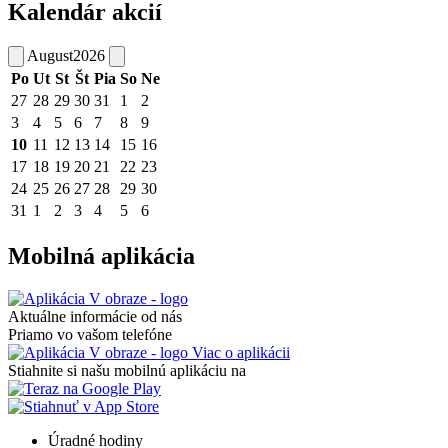
Kalendár akcií
August
2026
Po
Ut
St
Št
Pia
So
Ne
27
28
29
30
31
1
2
3
4
5
6
7
8
9
10
11
12
13
14
15
16
17
18
19
20
21
22
23
24
25
26
27
28
29
30
31
1
2
3
4
5
6
Mobilná aplikácia
Aktuálne informácie od nás
Priamo vo vašom telefóne
Viac o aplikácii
Stiahnite si našu mobilnú aplikáciu na
Úradné hodiny