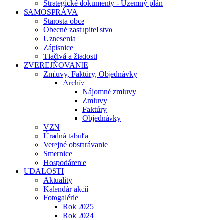
Strategické dokumenty - Územný plán
SAMOSPRÁVA
Starosta obce
Obecné zastupiteľstvo
Uznesenia
Zápisnice
Tlačivá a žiadosti
ZVEREJŇOVANIE
Zmluvy, Faktúry, Objednávky
Archív
Nájomné zmluvy
Zmluvy
Faktúry
Objednávky
VZN
Úradná tabuľa
Verejné obstarávanie
Smernice
Hospodárenie
UDALOSTI
Aktuality
Kalendár akcií
Fotogalérie
Rok 2025
Rok 2024