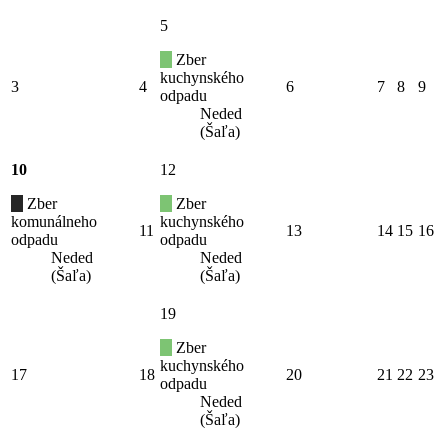
5
Zber
kuchynského
3
4
6
7
8
9
odpadu
Neded
(Šaľa)
10
12
Zber
Zber
komunálneho
kuchynského
11
13
14
15
16
odpadu
odpadu
Neded
Neded
(Šaľa)
(Šaľa)
19
Zber
kuchynského
17
18
20
21
22
23
odpadu
Neded
(Šaľa)