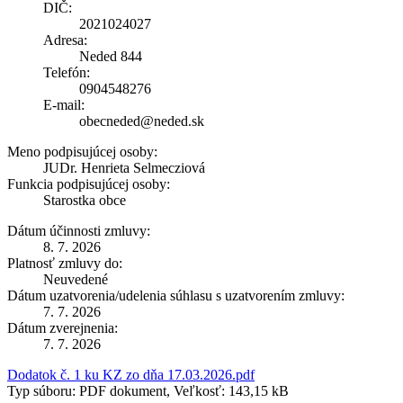
DIČ:
2021024027
Adresa:
Neded 844
Telefón:
0904548276
E-mail:
obecneded@neded.sk
Meno podpisujúcej osoby:
JUDr. Henrieta Selmecziová
Funkcia podpisujúcej osoby:
Starostka obce
Dátum účinnosti zmluvy:
8. 7. 2026
Platnosť zmluvy do:
Neuvedené
Dátum uzatvorenia/udelenia súhlasu s uzatvorením zmluvy:
7. 7. 2026
Dátum zverejnenia:
7. 7. 2026
Dodatok č. 1 ku KZ zo dňa 17.03.2026.pdf
Typ súboru: PDF dokument, Veľkosť: 143,15 kB