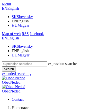
Menu
EN
English
SK
Slovensky
EN
English
HU
Magyar
Map of web
RSS
facebook
EN
English
SK
Slovensky
EN
English
HU
Magyar
expression searched
Search
extended searching
Obec
Neded
Obec
Neded
Contact
Homepage