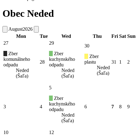
Obec Neded
August
2026
Mon
Tue
Wed
Thu
Fri
Sat
Sun
27
29
30
Zber
Zber
Zber
komunálneho
kuchynského
28
plastu
31
1
2
odpadu
odpadu
Neded
Neded
Neded
(Šaľa)
(Šaľa)
(Šaľa)
5
Zber
kuchynského
3
4
6
7
8
9
odpadu
Neded
(Šaľa)
10
12