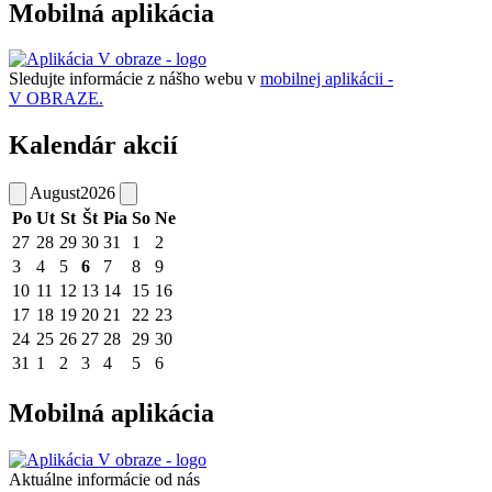
Mobilná aplikácia
Sledujte informácie z nášho webu v
mobilnej aplikácii -
V OBRAZE.
Kalendár akcií
August
2026
Po
Ut
St
Št
Pia
So
Ne
27
28
29
30
31
1
2
3
4
5
6
7
8
9
10
11
12
13
14
15
16
17
18
19
20
21
22
23
24
25
26
27
28
29
30
31
1
2
3
4
5
6
Mobilná aplikácia
Aktuálne informácie od nás