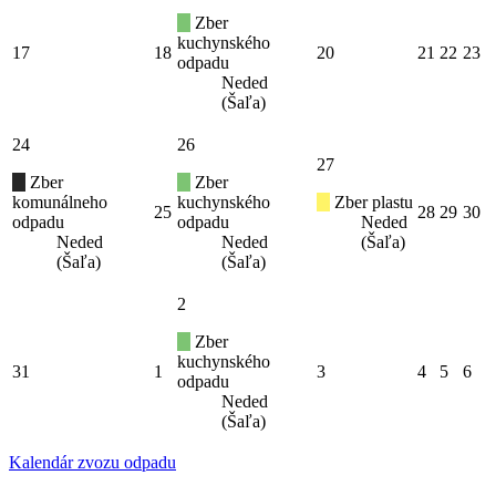
Zber
kuchynského
17
18
20
21
22
23
odpadu
Neded
(Šaľa)
24
26
27
Zber
Zber
komunálneho
kuchynského
Zber plastu
25
28
29
30
odpadu
odpadu
Neded
Neded
Neded
(Šaľa)
(Šaľa)
(Šaľa)
2
Zber
kuchynského
31
1
3
4
5
6
odpadu
Neded
(Šaľa)
Kalendár zvozu odpadu