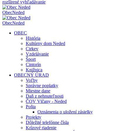
rozšírené vyhľadávanie
Obec
Neded
Obec
Neded
OBEC
História
Kultúrny dom Neded
Cirkev
Vzdelávanie
Šport
Cintorín
Knižnica
OBECNÝ ÚRAD
Voľby
Správne poplatky
Miestne dane
Daň z nehnuteľnosti
ČOV Vlčany - Neded
Pošta
Oznámenia o uložení zásielky
Projekty
Dôležité telefónne čísla
Krízové riadenie