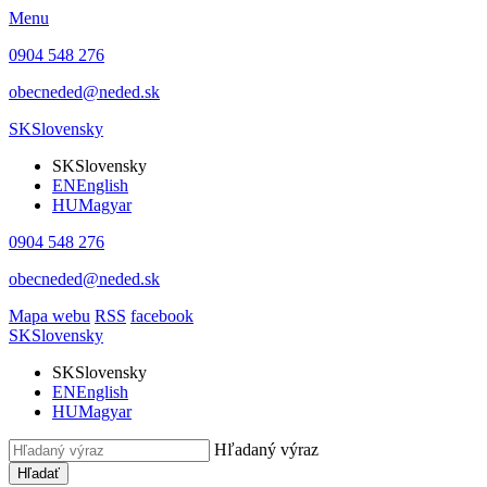
Menu
0904 548 276
obecneded@neded.sk
SK
Slovensky
SK
Slovensky
EN
English
HU
Magyar
0904 548 276
obecneded@neded.sk
Mapa webu
RSS
facebook
SK
Slovensky
SK
Slovensky
EN
English
HU
Magyar
Hľadaný výraz
Hľadať