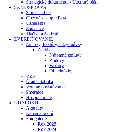
Strategické dokumenty - Územný plán
SAMOSPRÁVA
Starosta obce
Obecné zastupiteľstvo
Uznesenia
Zápisnice
Tlačivá a žiadosti
ZVEREJŇOVANIE
Zmluvy, Faktúry, Objednávky
Archív
Nájomné zmluvy
Zmluvy
Faktúry
Objednávky
VZN
Úradná tabuľa
Verejné obstarávanie
Smernice
Hospodárenie
UDALOSTI
Aktuality
Kalendár akcií
Fotogalérie
Rok 2025
Rok 2024