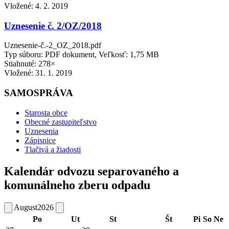
Vložené:
4. 2. 2019
Uznesenie č. 2/OZ/2018
Uznesenie-č.-2_OZ_2018.pdf
Typ súboru: PDF dokument, Veľkosť: 1,75 MB
Stiahnuté: 278×
Vložené:
31. 1. 2019
SAMOSPRÁVA
Starosta obce
Obecné zastupiteľstvo
Uznesenia
Zápisnice
Tlačivá a žiadosti
Kalendár odvozu separovaného a
komunálneho zberu odpadu
August
2026
Po
Ut
St
Št
Pi
So
Ne