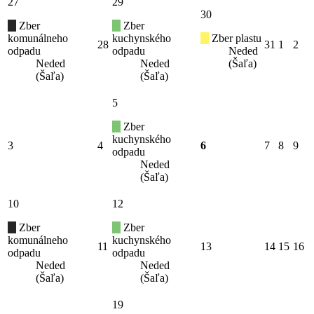
27
29
30
Zber
Zber
komunálneho
kuchynského
Zber plastu
28
31
1
2
odpadu
odpadu
Neded
Neded
Neded
(Šaľa)
(Šaľa)
(Šaľa)
5
Zber
kuchynského
3
4
6
7
8
9
odpadu
Neded
(Šaľa)
10
12
Zber
Zber
komunálneho
kuchynského
11
13
14
15
16
odpadu
odpadu
Neded
Neded
(Šaľa)
(Šaľa)
19