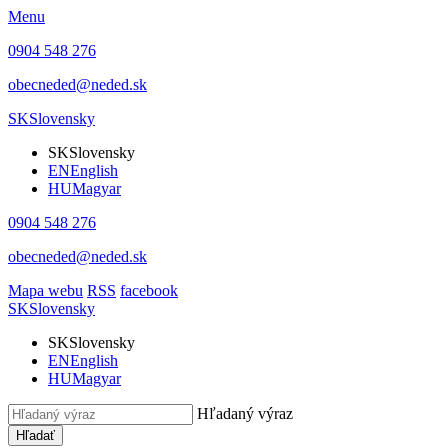
Menu
0904 548 276
obecneded@neded.sk
SK
Slovensky
SK
Slovensky
EN
English
HU
Magyar
0904 548 276
obecneded@neded.sk
Mapa webu
RSS
facebook
SK
Slovensky
SK
Slovensky
EN
English
HU
Magyar
Hľadaný výraz
Hľadať