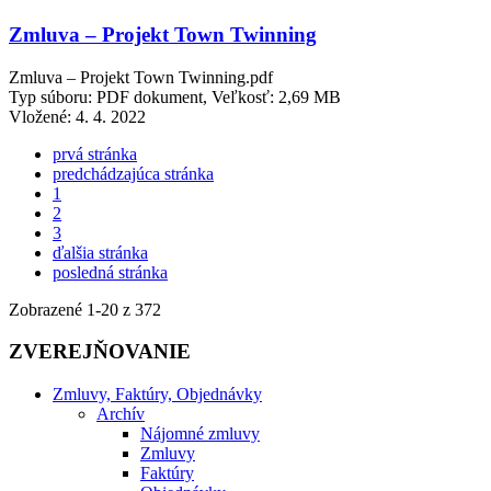
Zmluva – Projekt Town Twinning
Zmluva – Projekt Town Twinning.pdf
Typ súboru: PDF dokument, Veľkosť: 2,69 MB
Vložené:
4. 4. 2022
prvá stránka
predchádzajúca stránka
1
2
3
ďalšia stránka
posledná stránka
Zobrazené
1
-
20
z 372
ZVEREJŇOVANIE
Zmluvy, Faktúry, Objednávky
Archív
Nájomné zmluvy
Zmluvy
Faktúry