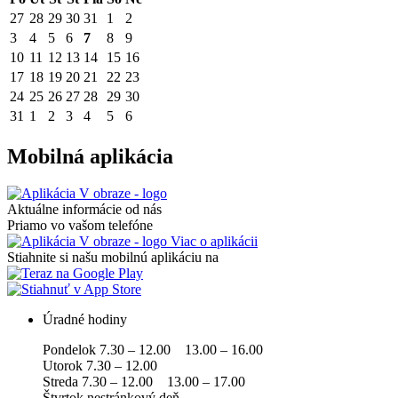
27
28
29
30
31
1
2
3
4
5
6
7
8
9
10
11
12
13
14
15
16
17
18
19
20
21
22
23
24
25
26
27
28
29
30
31
1
2
3
4
5
6
Mobilná aplikácia
Aktuálne informácie od nás
Priamo vo vašom telefóne
Viac o aplikácii
Stiahnite si našu mobilnú aplikáciu na
Úradné hodiny
Pondelok 7.30 – 12.00 13.00 – 16.00
Utorok 7.30 – 12.00
Streda 7.30 – 12.00 13.00 – 17.00
Štvrtok nestránkový deň