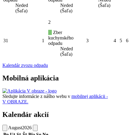
Neded
Neded
(Šaľa)
(Šaľa)
(Šaľa)
2
Zber
kuchynského
31
1
3
4
5
6
odpadu
Neded
(Šaľa)
Kalendár zvozu odpadu
Mobilná aplikácia
Sledujte informácie z nášho webu v
mobilnej aplikácii -
V OBRAZE.
Kalendár akcií
August
2026
Po
Ut
St
Št
Pia
So
Ne