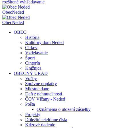
rozšírené vyhľadávanie
Obec
Neded
Obec
Neded
OBEC
História
Kultúrny dom Neded
Cirkev
Vzdelávanie
Šport
Cintorín
Knižnica
OBECNÝ ÚRAD
Voľby
Správne poplatky
Miestne dane
Daň z nehnuteľnosti
ČOV Vlčany - Neded
Pošta
Oznámenia o uložení zásielky
Projekty
Dôležité telefónne čísla
Krízové riadenie