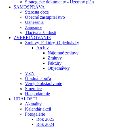
Strategické dokumenty - Územný plán
SAMOSPRÁVA
Starosta obce
Obecné zastupiteľstvo
Uznesenia
Zápisnice
Tlačivá a žiadosti
ZVEREJŇOVANIE
Zmluvy, Faktúry, Objednávky
Archív
Nájomné zmluvy
Zmluvy
Faktúry
Objednávky
VZN
Úradná tabuľa
Verejné obstarávanie
Smernice
Hospodárenie
UDALOSTI
Aktuality
Kalendár akcií
Fotogalérie
Rok 2025
Rok 2024