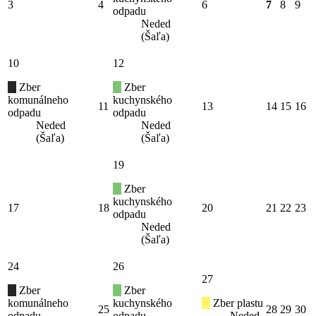
3
4
6
7
8
9
odpadu
Neded
(Šaľa)
10
12
Zber
Zber
komunálneho
kuchynského
11
13
14
15
16
odpadu
odpadu
Neded
Neded
(Šaľa)
(Šaľa)
19
Zber
kuchynského
17
18
20
21
22
23
odpadu
Neded
(Šaľa)
24
26
27
Zber
Zber
komunálneho
kuchynského
Zber plastu
25
28
29
30
odpadu
odpadu
Neded