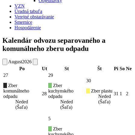
Objednávky
VZN
Úradná tabuľa
Verejné obstarávanie
Smernice
Hospodárenie
Kalendár odvozu separovaného a
komunálneho zberu odpadu
August
2026
Po
Ut
St
Št
Pi
So
Ne
27
29
30
Zber
Zber
komunálneho
kuchynského
Zber plastu
28
31
1
2
odpadu
odpadu
Neded
Neded
Neded
(Šaľa)
(Šaľa)
(Šaľa)
5
Zber
kuchynského