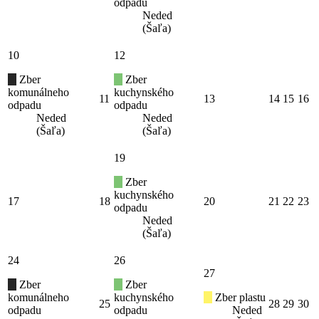
odpadu
Neded
(Šaľa)
10
12
Zber
Zber
komunálneho
kuchynského
11
13
14
15
16
odpadu
odpadu
Neded
Neded
(Šaľa)
(Šaľa)
19
Zber
kuchynského
17
18
20
21
22
23
odpadu
Neded
(Šaľa)
24
26
27
Zber
Zber
komunálneho
kuchynského
Zber plastu
25
28
29
30
odpadu
odpadu
Neded