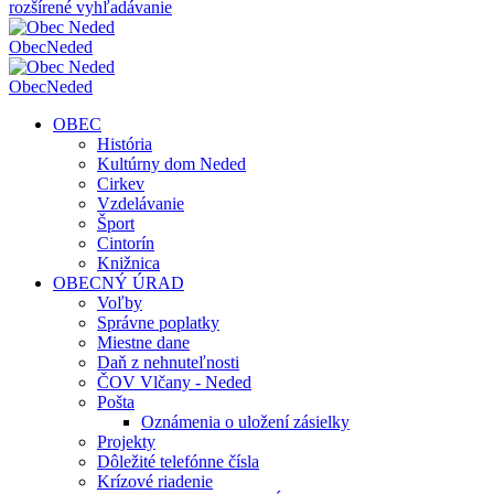
rozšírené vyhľadávanie
Obec
Neded
Obec
Neded
OBEC
História
Kultúrny dom Neded
Cirkev
Vzdelávanie
Šport
Cintorín
Knižnica
OBECNÝ ÚRAD
Voľby
Správne poplatky
Miestne dane
Daň z nehnuteľnosti
ČOV Vlčany - Neded
Pošta
Oznámenia o uložení zásielky
Projekty
Dôležité telefónne čísla
Krízové riadenie