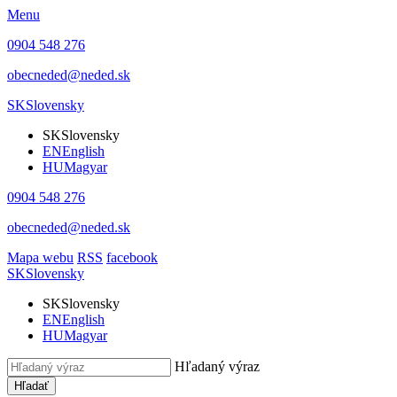
Menu
0904 548 276
obecneded@neded.sk
SK
Slovensky
SK
Slovensky
EN
English
HU
Magyar
0904 548 276
obecneded@neded.sk
Mapa webu
RSS
facebook
SK
Slovensky
SK
Slovensky
EN
English
HU
Magyar
Hľadaný výraz
Hľadať