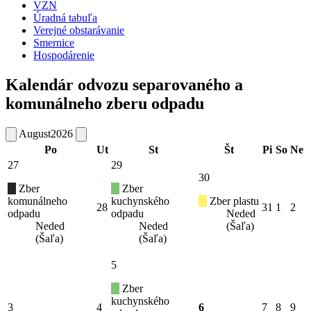
VZN
Úradná tabuľa
Verejné obstarávanie
Smernice
Hospodárenie
Kalendár odvozu separovaného a
komunálneho zberu odpadu
August
2026
Po
Ut
St
Št
Pi
So
Ne
27
29
30
Zber
Zber
komunálneho
kuchynského
Zber plastu
28
31
1
2
odpadu
odpadu
Neded
Neded
Neded
(Šaľa)
(Šaľa)
(Šaľa)
5
Zber
kuchynského
3
4
6
7
8
9