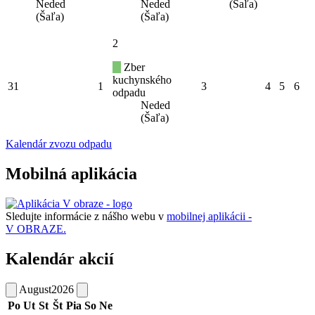
Neded
Neded
(Šaľa)
(Šaľa)
(Šaľa)
2
Zber
kuchynského
31
1
3
4
5
6
odpadu
Neded
(Šaľa)
Kalendár zvozu odpadu
Mobilná aplikácia
Sledujte informácie z nášho webu v
mobilnej aplikácii -
V OBRAZE.
Kalendár akcií
August
2026
Po
Ut
St
Št
Pia
So
Ne