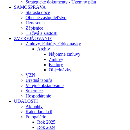
Strategické dokumenty - Územný plán
SAMOSPRÁVA
Starosta obce
Obecné zastupiteľstvo
Uznesenia
Zápisnice
Tlačivá a žiadosti
ZVEREJŇOVANIE
Zmluvy, Faktúry, Objednávky
Archív
Nájomné zmluvy
Zmluvy
Faktúry
Objednávky
VZN
Úradná tabuľa
Verejné obstarávanie
Smernice
Hospodárenie
UDALOSTI
Aktuality
Kalendár akcií
Fotogalérie
Rok 2025
Rok 2024