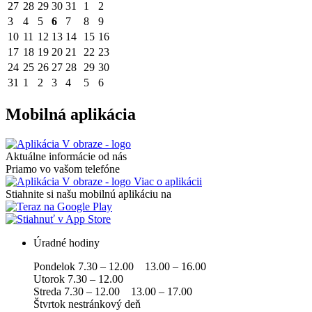
27
28
29
30
31
1
2
3
4
5
6
7
8
9
10
11
12
13
14
15
16
17
18
19
20
21
22
23
24
25
26
27
28
29
30
31
1
2
3
4
5
6
Mobilná aplikácia
Aktuálne informácie od nás
Priamo vo vašom telefóne
Viac o aplikácii
Stiahnite si našu mobilnú aplikáciu na
Úradné hodiny
Pondelok 7.30 – 12.00 13.00 – 16.00
Utorok 7.30 – 12.00
Streda 7.30 – 12.00 13.00 – 17.00
Štvrtok nestránkový deň