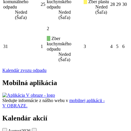
komunálneho
kuchynského
Zber plastu
25
28
29
30
odpadu
odpadu
Neded
Neded
Neded
(Šaľa)
(Šaľa)
(Šaľa)
2
Zber
kuchynského
31
1
3
4
5
6
odpadu
Neded
(Šaľa)
Kalendár zvozu odpadu
Mobilná aplikácia
Sledujte informácie z nášho webu v
mobilnej aplikácii -
V OBRAZE.
Kalendár akcií
August
2026