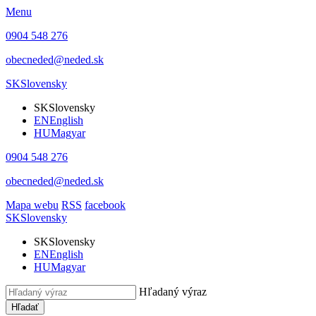
Menu
0904 548 276
obecneded@neded.sk
SK
Slovensky
SK
Slovensky
EN
English
HU
Magyar
0904 548 276
obecneded@neded.sk
Mapa webu
RSS
facebook
SK
Slovensky
SK
Slovensky
EN
English
HU
Magyar
Hľadaný výraz
Hľadať