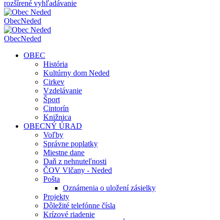
rozšírené vyhľadávanie
Obec
Neded
Obec
Neded
OBEC
História
Kultúrny dom Neded
Cirkev
Vzdelávanie
Šport
Cintorín
Knižnica
OBECNÝ ÚRAD
Voľby
Správne poplatky
Miestne dane
Daň z nehnuteľnosti
ČOV Vlčany - Neded
Pošta
Oznámenia o uložení zásielky
Projekty
Dôležité telefónne čísla
Krízové riadenie