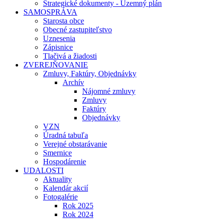
Strategické dokumenty - Územný plán
SAMOSPRÁVA
Starosta obce
Obecné zastupiteľstvo
Uznesenia
Zápisnice
Tlačivá a žiadosti
ZVEREJŇOVANIE
Zmluvy, Faktúry, Objednávky
Archív
Nájomné zmluvy
Zmluvy
Faktúry
Objednávky
VZN
Úradná tabuľa
Verejné obstarávanie
Smernice
Hospodárenie
UDALOSTI
Aktuality
Kalendár akcií
Fotogalérie
Rok 2025
Rok 2024