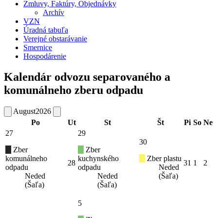
Zmluvy, Faktúry, Objednávky
Archív
VZN
Úradná tabuľa
Verejné obstarávanie
Smernice
Hospodárenie
Kalendár odvozu separovaného a
komunálneho zberu odpadu
August
2026
Po
Ut
St
Št
Pi
So
Ne
27
29
30
Zber
Zber
komunálneho
kuchynského
Zber plastu
28
31
1
2
odpadu
odpadu
Neded
Neded
Neded
(Šaľa)
(Šaľa)
(Šaľa)
5