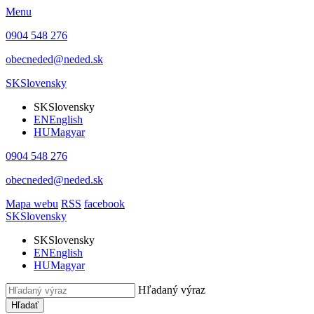
Menu
0904 548 276
obecneded@neded.sk
SK
Slovensky
SK
Slovensky
EN
English
HU
Magyar
0904 548 276
obecneded@neded.sk
Mapa webu
RSS
facebook
SK
Slovensky
SK
Slovensky
EN
English
HU
Magyar
Hľadaný výraz
Hľadať