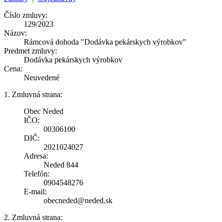
Číslo zmluvy:
129/2023
Názov:
Rámcová dohoda "Dodávka pekárskych výrobkov"
Predmet zmluvy:
Dodávka pekárskych výrobkov
Cena:
Neuvedené
1. Zmluvná strana:
Obec Neded
IČO:
00306100
DIČ:
2021024027
Adresa:
Neded 844
Telefón:
0904548276
E-mail:
obecneded@neded.sk
2. Zmluvná strana: