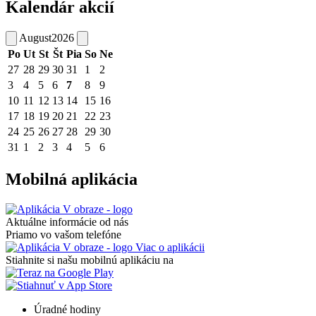
Kalendár akcií
August
2026
Po
Ut
St
Št
Pia
So
Ne
27
28
29
30
31
1
2
3
4
5
6
7
8
9
10
11
12
13
14
15
16
17
18
19
20
21
22
23
24
25
26
27
28
29
30
31
1
2
3
4
5
6
Mobilná aplikácia
Aktuálne informácie od nás
Priamo vo vašom telefóne
Viac o aplikácii
Stiahnite si našu mobilnú aplikáciu na
Úradné hodiny