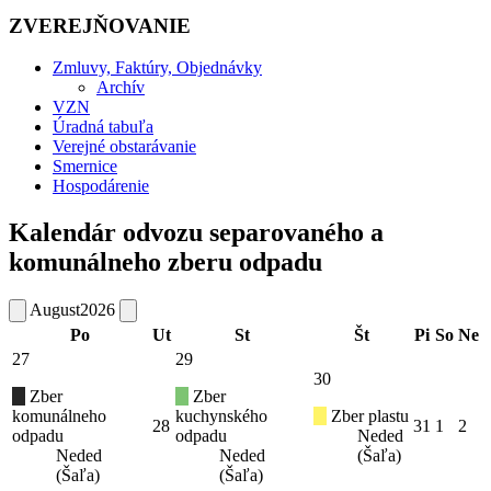
ZVEREJŇOVANIE
Zmluvy, Faktúry, Objednávky
Archív
VZN
Úradná tabuľa
Verejné obstarávanie
Smernice
Hospodárenie
Kalendár odvozu separovaného a
komunálneho zberu odpadu
August
2026
Po
Ut
St
Št
Pi
So
Ne
27
29
30
Zber
Zber
komunálneho
kuchynského
Zber plastu
28
31
1
2
odpadu
odpadu
Neded
Neded
Neded
(Šaľa)
(Šaľa)
(Šaľa)