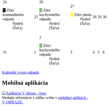
24
26
27
Zber
Zber
komunálneho
kuchynského
Zber plastu
25
28
29
30
odpadu
odpadu
Neded
Neded
Neded
(Šaľa)
(Šaľa)
(Šaľa)
2
Zber
kuchynského
31
1
3
4
5
6
odpadu
Neded
(Šaľa)
Kalendár zvozu odpadu
Mobilná aplikácia
Sledujte informácie z nášho webu v
mobilnej aplikácii -
V OBRAZE.