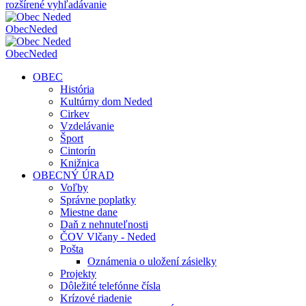
rozšírené vyhľadávanie
Obec
Neded
Obec
Neded
OBEC
História
Kultúrny dom Neded
Cirkev
Vzdelávanie
Šport
Cintorín
Knižnica
OBECNÝ ÚRAD
Voľby
Správne poplatky
Miestne dane
Daň z nehnuteľnosti
ČOV Vlčany - Neded
Pošta
Oznámenia o uložení zásielky
Projekty
Dôležité telefónne čísla
Krízové riadenie