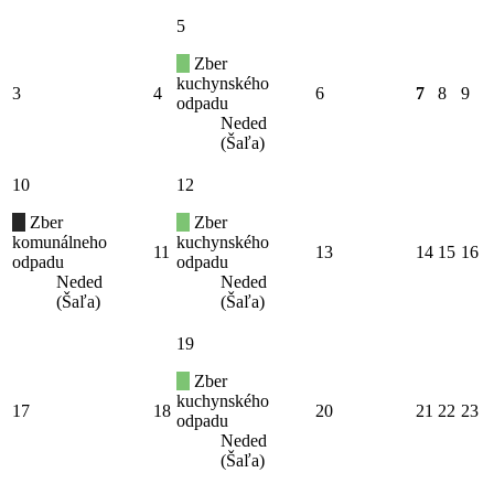
5
Zber
kuchynského
3
4
6
7
8
9
odpadu
Neded
(Šaľa)
10
12
Zber
Zber
komunálneho
kuchynského
11
13
14
15
16
odpadu
odpadu
Neded
Neded
(Šaľa)
(Šaľa)
19
Zber
kuchynského
17
18
20
21
22
23
odpadu
Neded
(Šaľa)