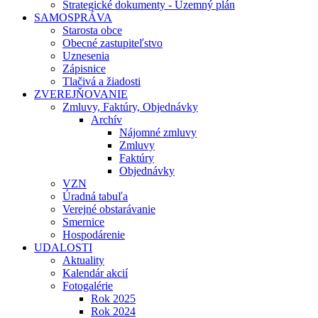
Strategické dokumenty - Územný plán
SAMOSPRÁVA
Starosta obce
Obecné zastupiteľstvo
Uznesenia
Zápisnice
Tlačivá a žiadosti
ZVEREJŇOVANIE
Zmluvy, Faktúry, Objednávky
Archív
Nájomné zmluvy
Zmluvy
Faktúry
Objednávky
VZN
Úradná tabuľa
Verejné obstarávanie
Smernice
Hospodárenie
UDALOSTI
Aktuality
Kalendár akcií
Fotogalérie
Rok 2025
Rok 2024