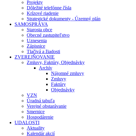
Projekty
Dôležité telefónne čísla
Krízové riadenie
Strategické dokumenty - Územný plán
SAMOSPRÁVA
Starosta obce
Obecné zastupiteľstvo
Uznesenia
Zápisnice
Tlačivá a žiadosti
ZVEREJŇOVANIE
Zmluvy, Faktúry, Objednávky
Archív
Nájomné zmluvy
Zmluvy
Faktúry
Objednávky
VZN
Úradná tabuľa
Verejné obstarávanie
Smernice
Hospodárenie
UDALOSTI
Aktuality
Kalendár akcií