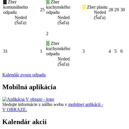
Zber
Zber
komunálneho
kuchynského
Zber plastu
25
28
29
30
odpadu
odpadu
Neded
Neded
Neded
(Šaľa)
(Šaľa)
(Šaľa)
2
Zber
kuchynského
31
1
3
4
5
6
odpadu
Neded
(Šaľa)
Kalendár zvozu odpadu
Mobilná aplikácia
Sledujte informácie z nášho webu v
mobilnej aplikácii -
V OBRAZE.
Kalendár akcií