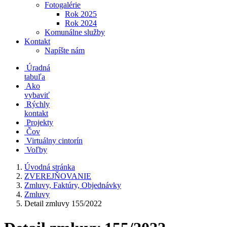
Fotogalérie
Rok 2025
Rok 2024
Komunálne služby
Kontakt
Napíšte nám
Úradná
tabuľa
Ako
vybaviť
Rýchly
kontakt
Projekty
Čov
Virtuálny cintorín
Voľby
Úvodná stránka
ZVEREJŇOVANIE
Zmluvy, Faktúry, Objednávky
Zmluvy
Detail zmluvy 155/2022