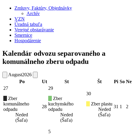
Zmluvy, Faktúry, Objednávky
Archív
VZN
Úradná tabuľa
Verejné obstarávanie
Smernice
Hospodárenie
Kalendár odvozu separovaného a
komunálneho zberu odpadu
August
2026
Po
Ut
St
Št
Pi
So
Ne
27
29
30
Zber
Zber
komunálneho
kuchynského
Zber plastu
28
31
1
2
odpadu
odpadu
Neded
Neded
Neded
(Šaľa)
(Šaľa)
(Šaľa)
5