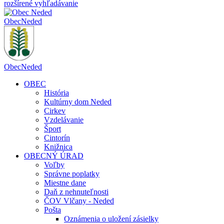
rozšírené vyhľadávanie
Obec
Neded
Obec
Neded
OBEC
História
Kultúrny dom Neded
Cirkev
Vzdelávanie
Šport
Cintorín
Knižnica
OBECNÝ ÚRAD
Voľby
Správne poplatky
Miestne dane
Daň z nehnuteľnosti
ČOV Vlčany - Neded
Pošta
Oznámenia o uložení zásielky