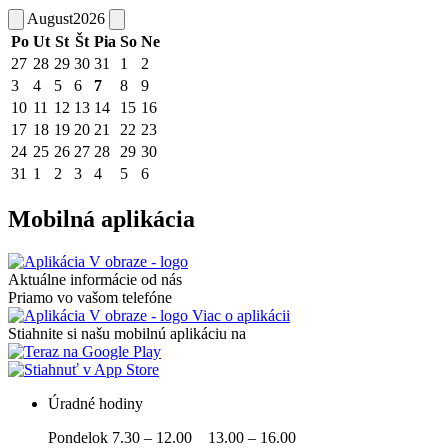
August
2026
Po
Ut
St
Št
Pia
So
Ne
27
28
29
30
31
1
2
3
4
5
6
7
8
9
10
11
12
13
14
15
16
17
18
19
20
21
22
23
24
25
26
27
28
29
30
31
1
2
3
4
5
6
Mobilná aplikácia
Aktuálne informácie od nás
Priamo vo vašom telefóne
Viac o aplikácii
Stiahnite si našu mobilnú aplikáciu na
Úradné hodiny
Pondelok 7.30 – 12.00 13.00 – 16.00