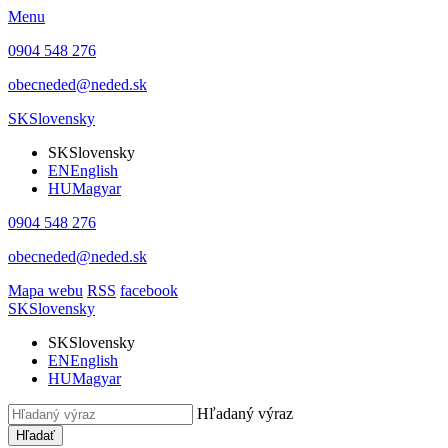
Menu
0904 548 276
obecneded@neded.sk
SK
Slovensky
SK
Slovensky
EN
English
HU
Magyar
0904 548 276
obecneded@neded.sk
Mapa webu
RSS
facebook
SK
Slovensky
SK
Slovensky
EN
English
HU
Magyar
Hľadaný výraz
Hľadať