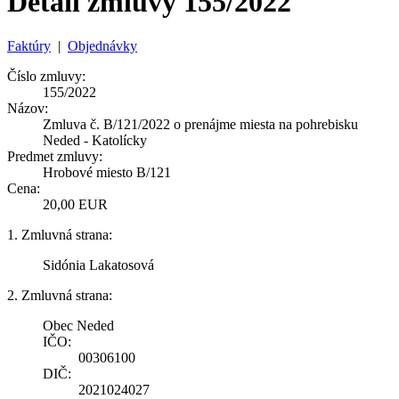
Detail zmluvy 155/2022
Faktúry
|
Objednávky
Číslo zmluvy:
155/2022
Názov:
Zmluva č. B/121/2022 o prenájme miesta na pohrebisku
Neded - Katolícky
Predmet zmluvy:
Hrobové miesto B/121
Cena:
20,00 EUR
1. Zmluvná strana:
Sidónia Lakatosová
2. Zmluvná strana:
Obec Neded
IČO:
00306100
DIČ:
2021024027