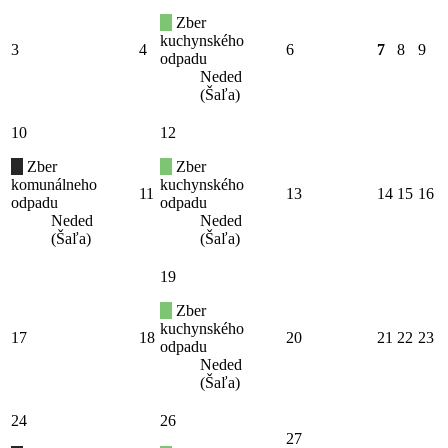
Zber
kuchynského
3
4
6
7
8
9
odpadu
Neded
(Šaľa)
10
12
Zber
Zber
komunálneho
kuchynského
11
13
14
15
16
odpadu
odpadu
Neded
Neded
(Šaľa)
(Šaľa)
19
Zber
kuchynského
17
18
20
21
22
23
odpadu
Neded
(Šaľa)
24
26
27