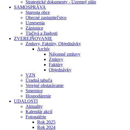
Strategické dokumenty - Územný plán
SAMOSPRÁVA
Starosta obce
Obecné zastupiteľstvo
Uznesenia
Zápisnice
Tlačivá a žiadosti
ZVEREJŇOVANIE
Zmluvy, Faktúry, Objednávky
Archív
Nájomné zmluvy
Zmluvy
Faktúry
Objednávky
VZN
Úradná tabuľa
Verejné obstarávanie
Smernice
Hospodárenie
UDALOSTI
Aktuality
Kalendár akcií
Fotogalérie
Rok 2025
Rok 2024