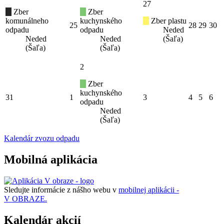
27
Zber
Zber
komunálneho
kuchynského
Zber plastu
25
28
29
30
odpadu
odpadu
Neded
Neded
Neded
(Šaľa)
(Šaľa)
(Šaľa)
2
Zber
kuchynského
31
1
3
4
5
6
odpadu
Neded
(Šaľa)
Kalendár zvozu odpadu
Mobilná aplikácia
Sledujte informácie z nášho webu v
mobilnej aplikácii -
V OBRAZE.
Kalendár akcií