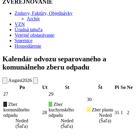
ZVEREJŇOVANIE
Zmluvy, Faktúry, Objednávky
Archív
VZN
Úradná tabuľa
Verejné obstarávanie
Smernice
Hospodárenie
Kalendár odvozu separovaného a
komunálneho zberu odpadu
August
2026
Po
Ut
St
Št
Pi
So
Ne
27
29
30
Zber
Zber
komunálneho
kuchynského
Zber plastu
28
31
1
2
odpadu
odpadu
Neded
Neded
Neded
(Šaľa)
(Šaľa)
(Šaľa)