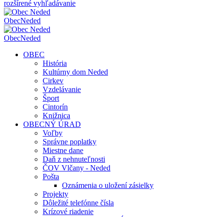
rozšírené vyhľadávanie
Obec
Neded
Obec
Neded
OBEC
História
Kultúrny dom Neded
Cirkev
Vzdelávanie
Šport
Cintorín
Knižnica
OBECNÝ ÚRAD
Voľby
Správne poplatky
Miestne dane
Daň z nehnuteľnosti
ČOV Vlčany - Neded
Pošta
Oznámenia o uložení zásielky
Projekty
Dôležité telefónne čísla
Krízové riadenie