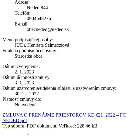
Adresa:
Neded 844
Telefón:
0904548276
E-mail:
obecneded@neded.sk
Meno podpisujúcej osoby:
JUDr. Henrieta Selmecziová
Funkcia podpisujúcej osoby:
Starostka obce
Dátum zverejnenia:
2. 1. 2023
Dátum účinnosti zmluvy:
3. 1. 2023
Dátum uzatvorenia/udelenia súhlasu s uzatvorením zmluvy:
30. 12. 2022
Platnosť zmluvy do:
Neuvedené
ZMLUVA O PRENÁJME PRIESTOROV KD č21_2022 – FC
NEDED.pdf
Typ súboru: PDF dokument, Veľkosť: 228,46 kB