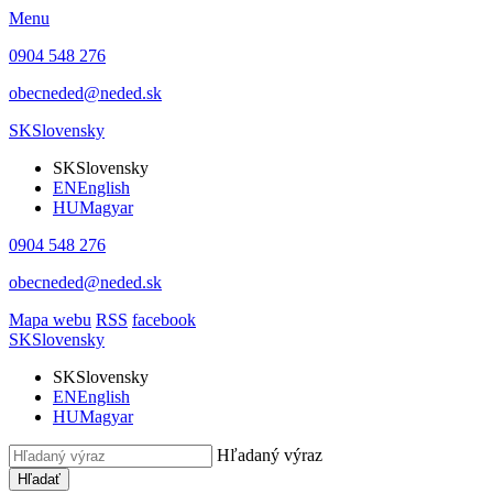
Menu
0904 548 276
obecneded@neded.sk
SK
Slovensky
SK
Slovensky
EN
English
HU
Magyar
0904 548 276
obecneded@neded.sk
Mapa webu
RSS
facebook
SK
Slovensky
SK
Slovensky
EN
English
HU
Magyar
Hľadaný výraz
Hľadať