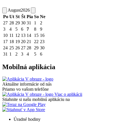
August
2026
Po
Ut
St
Št
Pia
So
Ne
27
28
29
30
31
1
2
3
4
5
6
7
8
9
10
11
12
13
14
15
16
17
18
19
20
21
22
23
24
25
26
27
28
29
30
31
1
2
3
4
5
6
Mobilná aplikácia
Aktuálne informácie od nás
Priamo vo vašom telefóne
Viac o aplikácii
Stiahnite si našu mobilnú aplikáciu na
Úradné hodiny