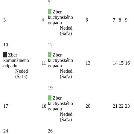
5
Zber
kuchynského
3
4
6
7
8
9
odpadu
Neded
(Šaľa)
10
12
Zber
Zber
komunálneho
kuchynského
11
13
14
15
16
odpadu
odpadu
Neded
Neded
(Šaľa)
(Šaľa)
19
Zber
kuchynského
17
18
20
21
22
23
odpadu
Neded
(Šaľa)
24
26