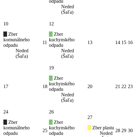
odpadu
Neded
(Šaľa)
10
12
Zber
Zber
komunálneho
kuchynského
11
13
14
15
16
odpadu
odpadu
Neded
Neded
(Šaľa)
(Šaľa)
19
Zber
kuchynského
17
18
20
21
22
23
odpadu
Neded
(Šaľa)
24
26
27
Zber
Zber
komunálneho
kuchynského
Zber plastu
25
28
29
30
odpadu
odpadu
Neded