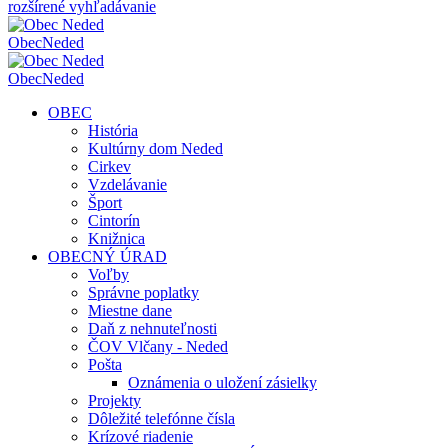
rozšírené vyhľadávanie
Obec
Neded
Obec
Neded
OBEC
História
Kultúrny dom Neded
Cirkev
Vzdelávanie
Šport
Cintorín
Knižnica
OBECNÝ ÚRAD
Voľby
Správne poplatky
Miestne dane
Daň z nehnuteľnosti
ČOV Vlčany - Neded
Pošta
Oznámenia o uložení zásielky
Projekty
Dôležité telefónne čísla
Krízové riadenie