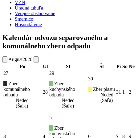
VZN
Úradná tabuľa
Verejné obstarávanie
Smernice
Hospodárenie
Kalendár odvozu separovaného a
komunálneho zberu odpadu
August
2026
Po
Ut
St
Št
Pi
So
Ne
27
29
30
Zber
Zber
komunálneho
kuchynského
Zber plastu
28
31
1
2
odpadu
odpadu
Neded
Neded
Neded
(Šaľa)
(Šaľa)
(Šaľa)
5
Zber
kuchynského
3
4
6
7
8
9