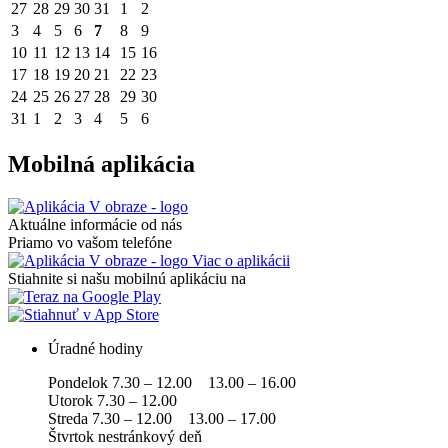
27
28
29
30
31
1
2
3
4
5
6
7
8
9
10
11
12
13
14
15
16
17
18
19
20
21
22
23
24
25
26
27
28
29
30
31
1
2
3
4
5
6
Mobilná aplikácia
Aktuálne informácie od nás
Priamo vo vašom telefóne
Viac o aplikácii
Stiahnite si našu mobilnú aplikáciu na
Úradné hodiny
Pondelok 7.30 – 12.00 13.00 – 16.00
Utorok 7.30 – 12.00
Streda 7.30 – 12.00 13.00 – 17.00
Štvrtok nestránkový deň