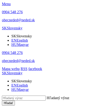
Menu
0904 548 276
obecneded@neded.sk
SK
Slovensky
SK
Slovensky
EN
English
HU
Magyar
0904 548 276
obecneded@neded.sk
Mapa webu
RSS
facebook
SK
Slovensky
SK
Slovensky
EN
English
HU
Magyar
Hľadaný výraz
Hľadať