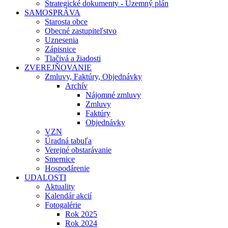
Strategické dokumenty - Územný plán
SAMOSPRÁVA
Starosta obce
Obecné zastupiteľstvo
Uznesenia
Zápisnice
Tlačivá a žiadosti
ZVEREJŇOVANIE
Zmluvy, Faktúry, Objednávky
Archív
Nájomné zmluvy
Zmluvy
Faktúry
Objednávky
VZN
Úradná tabuľa
Verejné obstarávanie
Smernice
Hospodárenie
UDALOSTI
Aktuality
Kalendár akcií
Fotogalérie
Rok 2025
Rok 2024