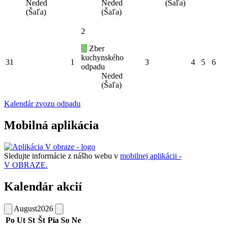
Neded
Neded
(Šaľa)
(Šaľa)
(Šaľa)
2
Zber
kuchynského
31
1
3
4
5
6
odpadu
Neded
(Šaľa)
Kalendár zvozu odpadu
Mobilná aplikácia
Sledujte informácie z nášho webu v
mobilnej aplikácii -
V OBRAZE.
Kalendár akcií
August
2026
Po
Ut
St
Št
Pia
So
Ne