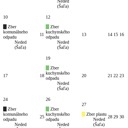
Neded
(Šaľa)
10
12
Zber
Zber
komunálneho
kuchynského
11
13
14
15
16
odpadu
odpadu
Neded
Neded
(Šaľa)
(Šaľa)
19
Zber
kuchynského
17
18
20
21
22
23
odpadu
Neded
(Šaľa)
24
26
27
Zber
Zber
komunálneho
kuchynského
Zber plastu
25
28
29
30
odpadu
odpadu
Neded
Neded
Neded
(Šaľa)