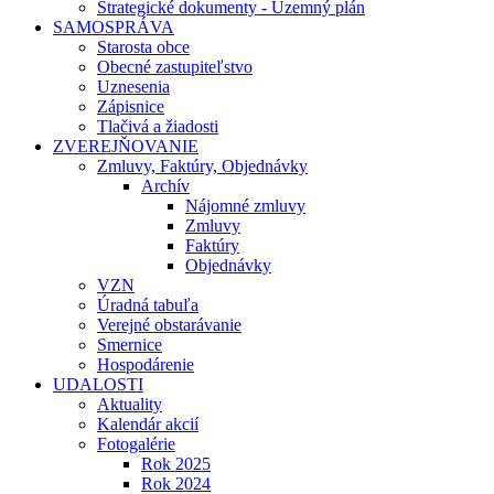
Strategické dokumenty - Územný plán
SAMOSPRÁVA
Starosta obce
Obecné zastupiteľstvo
Uznesenia
Zápisnice
Tlačivá a žiadosti
ZVEREJŇOVANIE
Zmluvy, Faktúry, Objednávky
Archív
Nájomné zmluvy
Zmluvy
Faktúry
Objednávky
VZN
Úradná tabuľa
Verejné obstarávanie
Smernice
Hospodárenie
UDALOSTI
Aktuality
Kalendár akcií
Fotogalérie
Rok 2025
Rok 2024