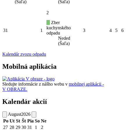
(Šaľa)
(Šaľa)
2
Zber
kuchynského
31
1
3
4
5
6
odpadu
Neded
(Šaľa)
Kalendár zvozu odpadu
Mobilná aplikácia
Sledujte informácie z nášho webu v
mobilnej aplikácii -
V OBRAZE.
Kalendár akcií
August
2026
Po
Ut
St
Št
Pia
So
Ne
27
28
29
30
31
1
2