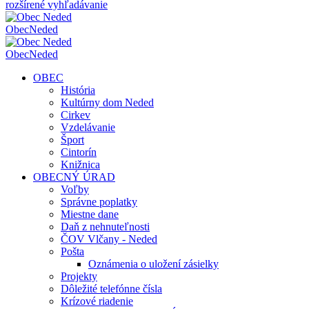
rozšírené vyhľadávanie
Obec
Neded
Obec
Neded
OBEC
História
Kultúrny dom Neded
Cirkev
Vzdelávanie
Šport
Cintorín
Knižnica
OBECNÝ ÚRAD
Voľby
Správne poplatky
Miestne dane
Daň z nehnuteľnosti
ČOV Vlčany - Neded
Pošta
Oznámenia o uložení zásielky
Projekty
Dôležité telefónne čísla
Krízové riadenie