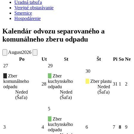
Úradná tabuľa
Verejné obstarávanie
Smernice
Hospodárenie
Kalendár odvozu separovaného a
komunálneho zberu odpadu
August
2026
Po
Ut
St
Št
Pi
So
Ne
27
29
30
Zber
Zber
komunálneho
kuchynského
Zber plastu
28
31
1
2
odpadu
odpadu
Neded
Neded
Neded
(Šaľa)
(Šaľa)
(Šaľa)
5
Zber
kuchynského
3
4
6
7
8
9
odpadu