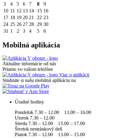
3
4
5
6
7
8
9
10
11
12
13
14
15
16
17
18
19
20
21
22
23
24
25
26
27
28
29
30
31
1
2
3
4
5
6
Mobilná aplikácia
Aktuálne informácie od nás
Priamo vo vašom telefóne
Viac o aplikácii
Stiahnite si našu mobilnú aplikáciu na
Úradné hodiny
Pondelok 7.30 – 12.00 13.00 – 16.00
Utorok 7.30 – 12.00
Streda 7.30 – 12.00 13.00 – 17.00
Štvrtok nestránkový deň
Piatok 7.30 – 12.00 13.00 – 15.00