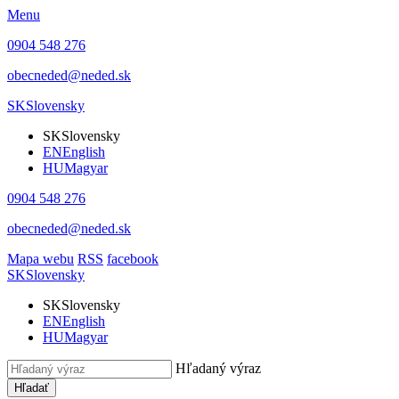
Menu
0904 548 276
obecneded@neded.sk
SK
Slovensky
SK
Slovensky
EN
English
HU
Magyar
0904 548 276
obecneded@neded.sk
Mapa webu
RSS
facebook
SK
Slovensky
SK
Slovensky
EN
English
HU
Magyar
Hľadaný výraz
Hľadať