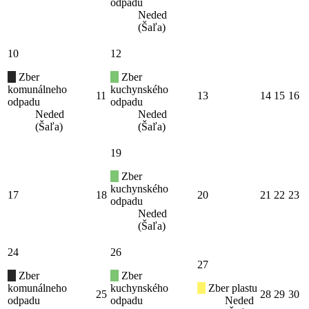
odpadu
Neded
(Šaľa)
10
12
Zber
Zber
komunálneho
kuchynského
11
13
14
15
16
odpadu
odpadu
Neded
Neded
(Šaľa)
(Šaľa)
19
Zber
kuchynského
17
18
20
21
22
23
odpadu
Neded
(Šaľa)
24
26
27
Zber
Zber
komunálneho
kuchynského
Zber plastu
25
28
29
30
odpadu
odpadu
Neded