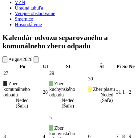
VZN
Úradná tabuľa
Verejné obstarávanie
Smernice
Hospodárenie
Kalendár odvozu separovaného a
komunálneho zberu odpadu
August
2026
Po
Ut
St
Št
Pi
So
Ne
27
29
30
Zber
Zber
komunálneho
kuchynského
Zber plastu
28
31
1
2
odpadu
odpadu
Neded
Neded
Neded
(Šaľa)
(Šaľa)
(Šaľa)
5
Zber
kuchynského
3
4
6
7
8
9