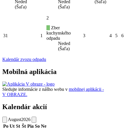
Neded
Neded
(Šaľa)
(Šaľa)
(Šaľa)
2
Zber
kuchynského
31
1
3
4
5
6
odpadu
Neded
(Šaľa)
Kalendár zvozu odpadu
Mobilná aplikácia
Sledujte informácie z nášho webu v
mobilnej aplikácii -
V OBRAZE.
Kalendár akcií
August
2026
Po
Ut
St
Št
Pia
So
Ne