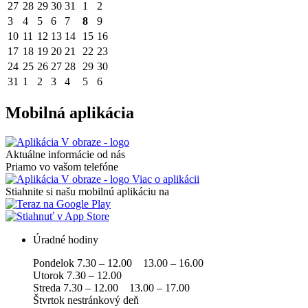
27
28
29
30
31
1
2
3
4
5
6
7
8
9
10
11
12
13
14
15
16
17
18
19
20
21
22
23
24
25
26
27
28
29
30
31
1
2
3
4
5
6
Mobilná aplikácia
Aktuálne informácie od nás
Priamo vo vašom telefóne
Viac o aplikácii
Stiahnite si našu mobilnú aplikáciu na
Úradné hodiny
Pondelok 7.30 – 12.00 13.00 – 16.00
Utorok 7.30 – 12.00
Streda 7.30 – 12.00 13.00 – 17.00
Štvrtok nestránkový deň