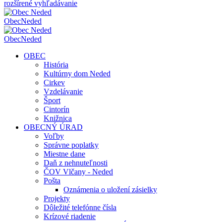
rozšírené vyhľadávanie
Obec
Neded
Obec
Neded
OBEC
História
Kultúrny dom Neded
Cirkev
Vzdelávanie
Šport
Cintorín
Knižnica
OBECNÝ ÚRAD
Voľby
Správne poplatky
Miestne dane
Daň z nehnuteľnosti
ČOV Vlčany - Neded
Pošta
Oznámenia o uložení zásielky
Projekty
Dôležité telefónne čísla
Krízové riadenie