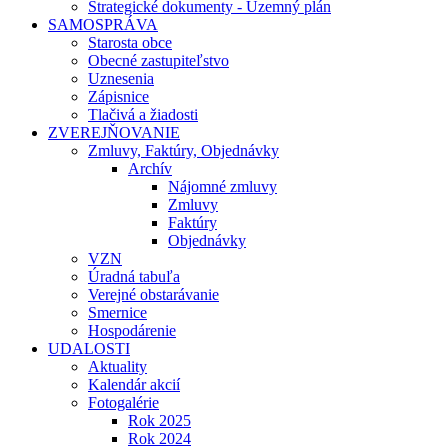
Strategické dokumenty - Územný plán
SAMOSPRÁVA
Starosta obce
Obecné zastupiteľstvo
Uznesenia
Zápisnice
Tlačivá a žiadosti
ZVEREJŇOVANIE
Zmluvy, Faktúry, Objednávky
Archív
Nájomné zmluvy
Zmluvy
Faktúry
Objednávky
VZN
Úradná tabuľa
Verejné obstarávanie
Smernice
Hospodárenie
UDALOSTI
Aktuality
Kalendár akcií
Fotogalérie
Rok 2025
Rok 2024