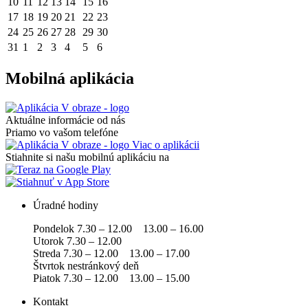
10
11
12
13
14
15
16
17
18
19
20
21
22
23
24
25
26
27
28
29
30
31
1
2
3
4
5
6
Mobilná aplikácia
Aktuálne informácie od nás
Priamo vo vašom telefóne
Viac o aplikácii
Stiahnite si našu mobilnú aplikáciu na
Úradné hodiny
Pondelok 7.30 – 12.00 13.00 – 16.00
Utorok 7.30 – 12.00
Streda 7.30 – 12.00 13.00 – 17.00
Štvrtok nestránkový deň
Piatok 7.30 – 12.00 13.00 – 15.00
Kontakt