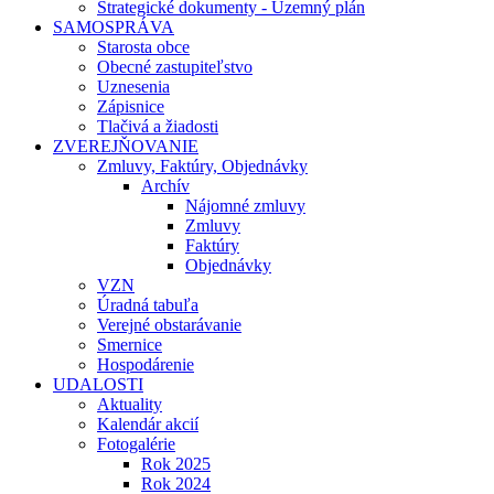
Strategické dokumenty - Územný plán
SAMOSPRÁVA
Starosta obce
Obecné zastupiteľstvo
Uznesenia
Zápisnice
Tlačivá a žiadosti
ZVEREJŇOVANIE
Zmluvy, Faktúry, Objednávky
Archív
Nájomné zmluvy
Zmluvy
Faktúry
Objednávky
VZN
Úradná tabuľa
Verejné obstarávanie
Smernice
Hospodárenie
UDALOSTI
Aktuality
Kalendár akcií
Fotogalérie
Rok 2025
Rok 2024