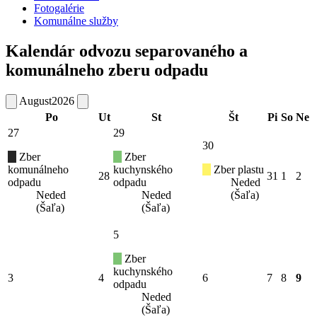
Fotogalérie
Komunálne služby
Kalendár odvozu separovaného a
komunálneho zberu odpadu
August
2026
Po
Ut
St
Št
Pi
So
Ne
27
29
30
Zber
Zber
komunálneho
kuchynského
Zber plastu
28
31
1
2
odpadu
odpadu
Neded
Neded
Neded
(Šaľa)
(Šaľa)
(Šaľa)
5
Zber
kuchynského
3
4
6
7
8
9
odpadu
Neded
(Šaľa)