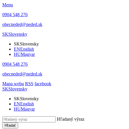
Menu
0904 548 276
obecneded@neded.sk
SK
Slovensky
SK
Slovensky
EN
English
HU
Magyar
0904 548 276
obecneded@neded.sk
Mapa webu
RSS
facebook
SK
Slovensky
SK
Slovensky
EN
English
HU
Magyar
Hľadaný výraz
Hľadať