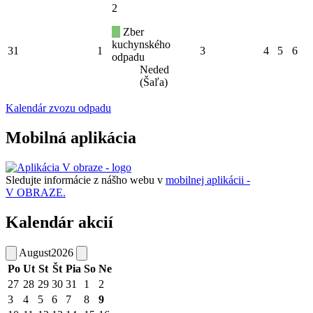
2
Zber
kuchynského
31
1
3
4
5
6
odpadu
Neded
(Šaľa)
Kalendár zvozu odpadu
Mobilná aplikácia
Sledujte informácie z nášho webu v
mobilnej aplikácii -
V OBRAZE.
Kalendár akcií
August
2026
Po
Ut
St
Št
Pia
So
Ne
27
28
29
30
31
1
2
3
4
5
6
7
8
9