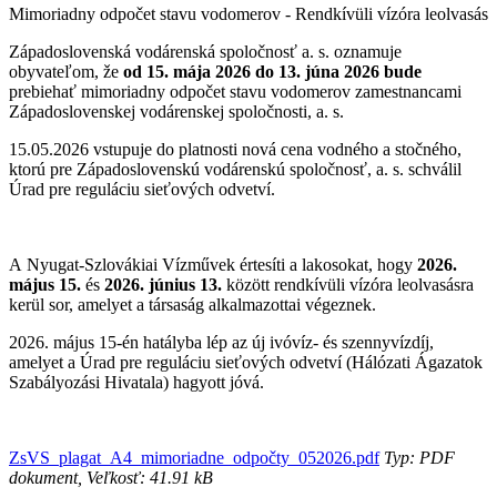
Mimoriadny odpočet stavu vodomerov - Rendkívüli vízóra leolvasás
Západoslovenská vodárenská spoločnosť a. s. oznamuje
obyvateľom, že
od 15. mája 2026 do 13. júna 2026 bude
prebiehať mimoriadny odpočet stavu vodomerov zamestnancami
Západoslovenskej vodárenskej spoločnosti, a. s.
15.05.2026 vstupuje do platnosti nová cena vodného a stočného,
ktorú pre Západoslovenskú vodárenskú spoločnosť, a. s. schválil
Úrad pre reguláciu sieťových odvetví.
A Nyugat-Szlovákiai Vízművek értesíti a lakosokat, hogy
2026.
május 15.
és
2026. június 13.
között rendkívüli vízóra leolvasásra
kerül sor, amelyet a társaság alkalmazottai végeznek.
2026. május 15-én hatályba lép az új ivóvíz- és szennyvízdíj,
amelyet a Úrad pre reguláciu sieťových odvetví (Hálózati Ágazatok
Szabályozási Hivatala) hagyott jóvá.
ZsVS_plagat_A4_mimoriadne_odpočty_052026.pdf
Typ: PDF
dokument, Veľkosť: 41.91 kB