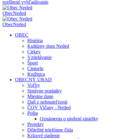
rozšírené vyhľadávanie
Obec
Neded
Obec
Neded
OBEC
História
Kultúrny dom Neded
Cirkev
Vzdelávanie
Šport
Cintorín
Knižnica
OBECNÝ ÚRAD
Voľby
Správne poplatky
Miestne dane
Daň z nehnuteľnosti
ČOV Vlčany - Neded
Pošta
Oznámenia o uložení zásielky
Projekty
Dôležité telefónne čísla
Krízové riadenie