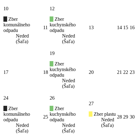
10
12
Zber
Zber
komunálneho
kuchynského
11
13
14
15
16
odpadu
odpadu
Neded
Neded
(Šaľa)
(Šaľa)
19
Zber
kuchynského
17
18
20
21
22
23
odpadu
Neded
(Šaľa)
24
26
27
Zber
Zber
komunálneho
kuchynského
Zber plastu
25
28
29
30
odpadu
odpadu
Neded
Neded
Neded
(Šaľa)
(Šaľa)
(Šaľa)