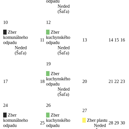
odpadu
Neded
(Šaľa)
10
12
Zber
Zber
komunálneho
kuchynského
11
13
14
15
16
odpadu
odpadu
Neded
Neded
(Šaľa)
(Šaľa)
19
Zber
kuchynského
17
18
20
21
22
23
odpadu
Neded
(Šaľa)
24
26
27
Zber
Zber
komunálneho
kuchynského
Zber plastu
25
28
29
30
odpadu
odpadu
Neded