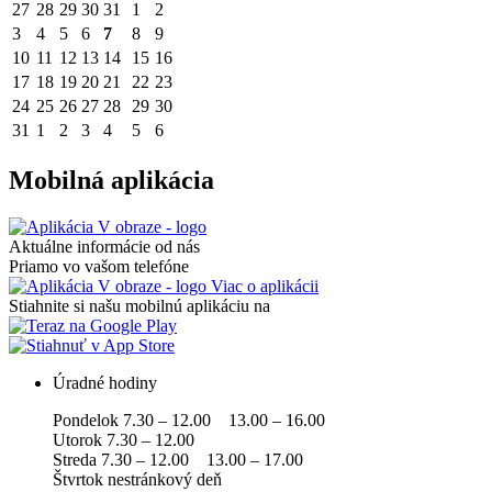
27
28
29
30
31
1
2
3
4
5
6
7
8
9
10
11
12
13
14
15
16
17
18
19
20
21
22
23
24
25
26
27
28
29
30
31
1
2
3
4
5
6
Mobilná aplikácia
Aktuálne informácie od nás
Priamo vo vašom telefóne
Viac o aplikácii
Stiahnite si našu mobilnú aplikáciu na
Úradné hodiny
Pondelok 7.30 – 12.00 13.00 – 16.00
Utorok 7.30 – 12.00
Streda 7.30 – 12.00 13.00 – 17.00
Štvrtok nestránkový deň