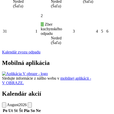
Neded
Neded
(Šaľa)
(Šaľa)
(Šaľa)
2
Zber
kuchynského
31
1
3
4
5
6
odpadu
Neded
(Šaľa)
Kalendár zvozu odpadu
Mobilná aplikácia
Sledujte informácie z nášho webu v
mobilnej aplikácii -
V OBRAZE.
Kalendár akcií
August
2026
Po
Ut
St
Št
Pia
So
Ne