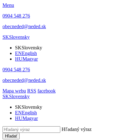
Menu
0904 548 276
obecneded@neded.sk
SK
Slovensky
SK
Slovensky
EN
English
HU
Magyar
0904 548 276
obecneded@neded.sk
Mapa webu
RSS
facebook
SK
Slovensky
SK
Slovensky
EN
English
HU
Magyar
Hľadaný výraz
Hľadať