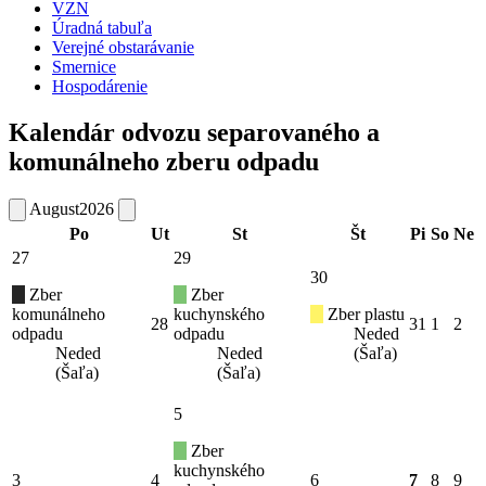
VZN
Úradná tabuľa
Verejné obstarávanie
Smernice
Hospodárenie
Kalendár odvozu separovaného a
komunálneho zberu odpadu
August
2026
Po
Ut
St
Št
Pi
So
Ne
27
29
30
Zber
Zber
komunálneho
kuchynského
Zber plastu
28
31
1
2
odpadu
odpadu
Neded
Neded
Neded
(Šaľa)
(Šaľa)
(Šaľa)
5
Zber
kuchynského
3
4
6
7
8
9