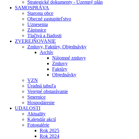
Strategické dokumenty - Územný plán
SAMOSPRÁVA
Starosta obce
Obecné zastupiteľstvo
Uznesenia
Zápisnice
Tlačivá a žiadosti
ZVEREJŇOVANIE
Zmluvy, Faktúry, Objednávky
Archív
Nájomné zmluvy
Zmluvy
Faktúry
Objednávky
VZN
Úradná tabuľa
Verejné obstarávanie
Smernice
Hospodárenie
UDALOSTI
Aktuality
Kalendár akcií
Fotogalérie
Rok 2025
Rok 2024