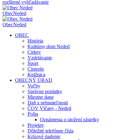
rozšírené vyhľadávanie
Obec
Neded
Obec
Neded
OBEC
História
Kultúrny dom Neded
Cirkev
Vzdelávanie
Šport
Cintorín
Knižnica
OBECNÝ ÚRAD
Voľby
Správne poplatky
Miestne dane
Daň z nehnuteľnosti
ČOV Vlčany - Neded
Pošta
Oznámenia o uložení zásielky
Projekty
Dôležité telefónne čísla
Krízové riadenie