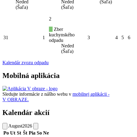
Neded
Neded
(Šaľa)
(Šaľa)
(Šaľa)
2
Zber
kuchynského
31
1
3
4
5
6
odpadu
Neded
(Šaľa)
Kalendár zvozu odpadu
Mobilná aplikácia
Sledujte informácie z nášho webu v
mobilnej aplikácii -
V OBRAZE.
Kalendár akcií
August
2026
Po
Ut
St
Št
Pia
So
Ne