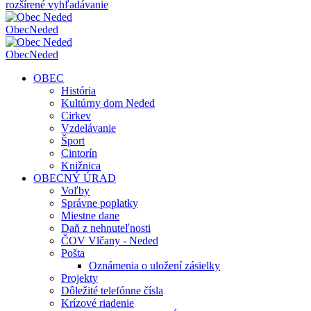
rozšírené vyhľadávanie
Obec
Neded
Obec
Neded
OBEC
História
Kultúrny dom Neded
Cirkev
Vzdelávanie
Šport
Cintorín
Knižnica
OBECNÝ ÚRAD
Voľby
Správne poplatky
Miestne dane
Daň z nehnuteľnosti
ČOV Vlčany - Neded
Pošta
Oznámenia o uložení zásielky
Projekty
Dôležité telefónne čísla
Krízové riadenie