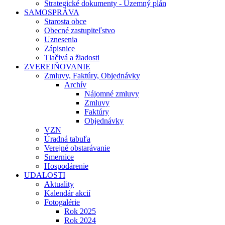
Strategické dokumenty - Územný plán
SAMOSPRÁVA
Starosta obce
Obecné zastupiteľstvo
Uznesenia
Zápisnice
Tlačivá a žiadosti
ZVEREJŇOVANIE
Zmluvy, Faktúry, Objednávky
Archív
Nájomné zmluvy
Zmluvy
Faktúry
Objednávky
VZN
Úradná tabuľa
Verejné obstarávanie
Smernice
Hospodárenie
UDALOSTI
Aktuality
Kalendár akcií
Fotogalérie
Rok 2025
Rok 2024