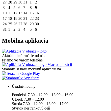
27
28
29
30
31
1
2
3
4
5
6
7
8
9
10
11
12
13
14
15
16
17
18
19
20
21
22
23
24
25
26
27
28
29
30
31
1
2
3
4
5
6
Mobilná aplikácia
Aktuálne informácie od nás
Priamo vo vašom telefóne
Viac o aplikácii
Stiahnite si našu mobilnú aplikáciu na
Úradné hodiny
Pondelok 7.30 – 12.00 13.00 – 16.00
Utorok 7.30 – 12.00
Streda 7.30 – 12.00 13.00 – 17.00
Štvrtok nestránkový deň