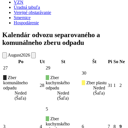
VZN
Úradná tabuľa
Verejné obstarávanie
Smernice
Hospodárenie
Kalendár odvozu separovaného a
komunálneho zberu odpadu
August
2026
Po
Ut
St
Št
Pi
So
Ne
27
29
30
Zber
Zber
komunálneho
kuchynského
Zber plastu
28
31
1
2
odpadu
odpadu
Neded
Neded
Neded
(Šaľa)
(Šaľa)
(Šaľa)
5
Zber
kuchynského
3
4
6
7
8
9