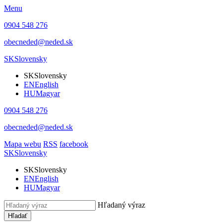
Menu
0904 548 276
obecneded@neded.sk
SK
Slovensky
SK
Slovensky
EN
English
HU
Magyar
0904 548 276
obecneded@neded.sk
Mapa webu
RSS
facebook
SK
Slovensky
SK
Slovensky
EN
English
HU
Magyar
Hľadaný výraz
Hľadať