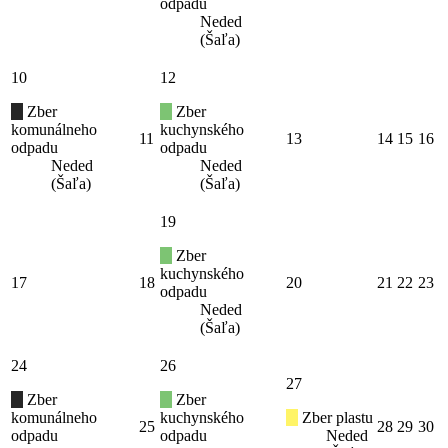
odpadu
Neded
(Šaľa)
10
12
Zber
Zber
komunálneho
kuchynského
11
13
14
15
16
odpadu
odpadu
Neded
Neded
(Šaľa)
(Šaľa)
19
Zber
kuchynského
17
18
20
21
22
23
odpadu
Neded
(Šaľa)
24
26
27
Zber
Zber
komunálneho
kuchynského
Zber plastu
25
28
29
30
odpadu
odpadu
Neded