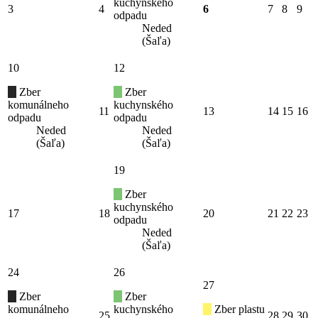
kuchynského
3
4
6
7
8
9
odpadu
Neded
(Šaľa)
10
12
Zber
Zber
komunálneho
kuchynského
11
13
14
15
16
odpadu
odpadu
Neded
Neded
(Šaľa)
(Šaľa)
19
Zber
kuchynského
17
18
20
21
22
23
odpadu
Neded
(Šaľa)
24
26
27
Zber
Zber
komunálneho
kuchynského
Zber plastu
25
28
29
30