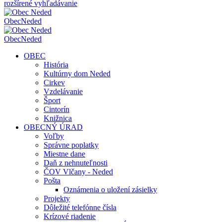
rozšírené vyhľadávanie
Obec
Neded
Obec
Neded
OBEC
História
Kultúrny dom Neded
Cirkev
Vzdelávanie
Šport
Cintorín
Knižnica
OBECNÝ ÚRAD
Voľby
Správne poplatky
Miestne dane
Daň z nehnuteľnosti
ČOV Vlčany - Neded
Pošta
Oznámenia o uložení zásielky
Projekty
Dôležité telefónne čísla
Krízové riadenie