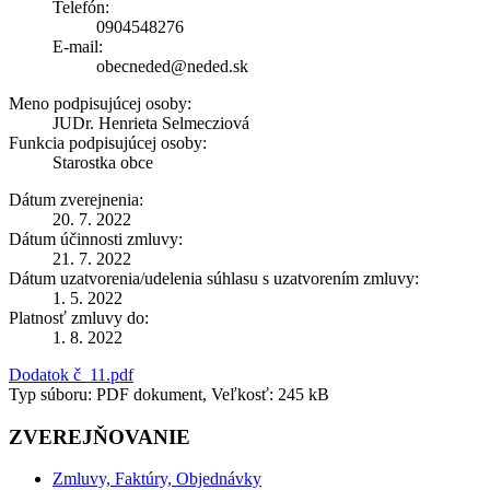
Telefón:
0904548276
E-mail:
obecneded@neded.sk
Meno podpisujúcej osoby:
JUDr. Henrieta Selmecziová
Funkcia podpisujúcej osoby:
Starostka obce
Dátum zverejnenia:
20. 7. 2022
Dátum účinnosti zmluvy:
21. 7. 2022
Dátum uzatvorenia/udelenia súhlasu s uzatvorením zmluvy:
1. 5. 2022
Platnosť zmluvy do:
1. 8. 2022
Dodatok č_11.pdf
Typ súboru: PDF dokument, Veľkosť: 245 kB
ZVEREJŇOVANIE
Zmluvy, Faktúry, Objednávky