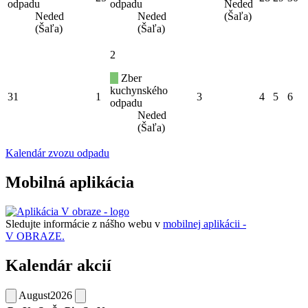
odpadu
odpadu
Neded
Neded
Neded
(Šaľa)
(Šaľa)
(Šaľa)
2
Zber
kuchynského
31
1
3
4
5
6
odpadu
Neded
(Šaľa)
Kalendár zvozu odpadu
Mobilná aplikácia
Sledujte informácie z nášho webu v
mobilnej aplikácii -
V OBRAZE.
Kalendár akcií
August
2026