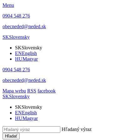
Menu
0904 548 276
obecneded@neded.sk
SK
Slovensky
SK
Slovensky
EN
English
HU
Magyar
0904 548 276
obecneded@neded.sk
Mapa webu
RSS
facebook
SK
Slovensky
SK
Slovensky
EN
English
HU
Magyar
Hľadaný výraz
Hľadať