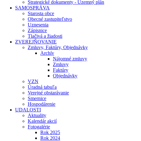
Strategické dokumenty - Územný plán
SAMOSPRÁVA
Starosta obce
Obecné zastupiteľstvo
Uznesenia
Zápisnice
Tlačivá a žiadosti
ZVEREJŇOVANIE
Zmluvy, Faktúry, Objednávky
Archív
Nájomné zmluvy
Zmluvy
Faktúry
Objednávky
VZN
Úradná tabuľa
Verejné obstarávanie
Smernice
Hospodárenie
UDALOSTI
Aktuality
Kalendár akcií
Fotogalérie
Rok 2025
Rok 2024