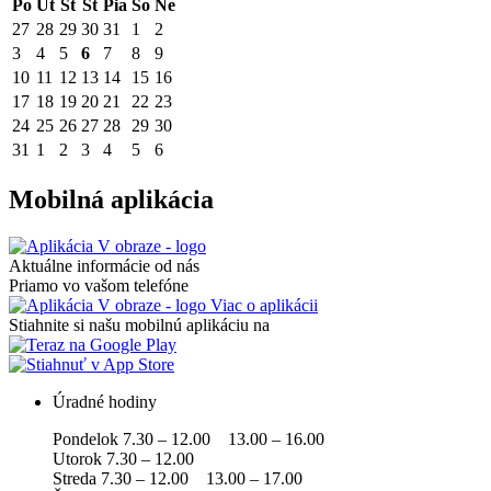
Po
Ut
St
Št
Pia
So
Ne
27
28
29
30
31
1
2
3
4
5
6
7
8
9
10
11
12
13
14
15
16
17
18
19
20
21
22
23
24
25
26
27
28
29
30
31
1
2
3
4
5
6
Mobilná aplikácia
Aktuálne informácie od nás
Priamo vo vašom telefóne
Viac o aplikácii
Stiahnite si našu mobilnú aplikáciu na
Úradné hodiny
Pondelok 7.30 – 12.00 13.00 – 16.00
Utorok 7.30 – 12.00
Streda 7.30 – 12.00 13.00 – 17.00