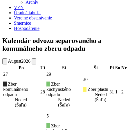
Archív
VZN
Úradná tabuľa
Verejné obstarávanie
Smernice
Hospodárenie
Kalendár odvozu separovaného a
komunálneho zberu odpadu
August
2026
Po
Ut
St
Št
Pi
So
Ne
27
29
30
Zber
Zber
komunálneho
kuchynského
Zber plastu
28
31
1
2
odpadu
odpadu
Neded
Neded
Neded
(Šaľa)
(Šaľa)
(Šaľa)
5
Zber