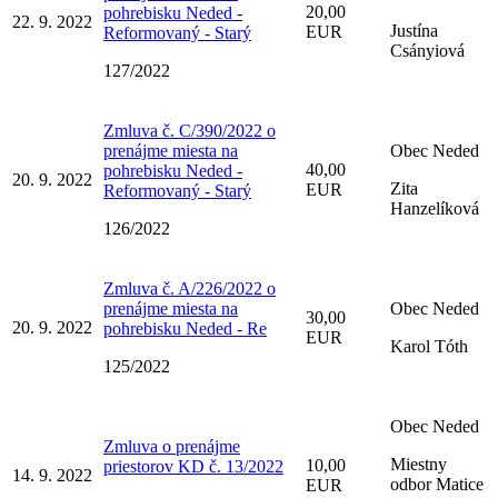
20,00
pohrebisku Neded -
22. 9. 2022
Justína
EUR
Reformovaný - Starý
Csányiová
127/2022
Zmluva č. C/390/2022 o
prenájme miesta na
Obec Neded
40,00
pohrebisku Neded -
20. 9. 2022
Zita
EUR
Reformovaný - Starý
Hanzelíková
126/2022
Zmluva č. A/226/2022 o
prenájme miesta na
Obec Neded
30,00
20. 9. 2022
pohrebisku Neded - Re
EUR
Karol Tóth
125/2022
Obec Neded
Zmluva o prenájme
Miestny
10,00
priestorov KD č. 13/2022
14. 9. 2022
odbor Matice
EUR