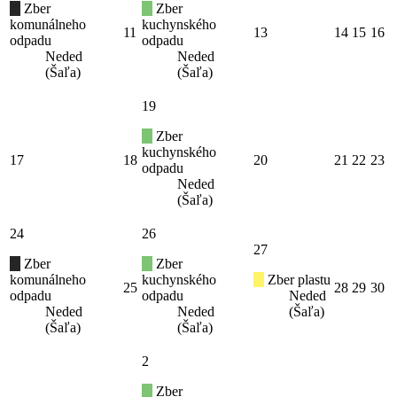
Zber
Zber
komunálneho
kuchynského
11
13
14
15
16
odpadu
odpadu
Neded
Neded
(Šaľa)
(Šaľa)
19
Zber
kuchynského
17
18
20
21
22
23
odpadu
Neded
(Šaľa)
24
26
27
Zber
Zber
komunálneho
kuchynského
Zber plastu
25
28
29
30
odpadu
odpadu
Neded
Neded
Neded
(Šaľa)
(Šaľa)
(Šaľa)
2
Zber