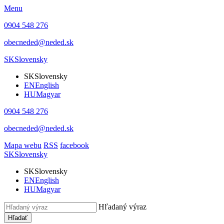
Menu
0904 548 276
obecneded@neded.sk
SK
Slovensky
SK
Slovensky
EN
English
HU
Magyar
0904 548 276
obecneded@neded.sk
Mapa webu
RSS
facebook
SK
Slovensky
SK
Slovensky
EN
English
HU
Magyar
Hľadaný výraz
Hľadať