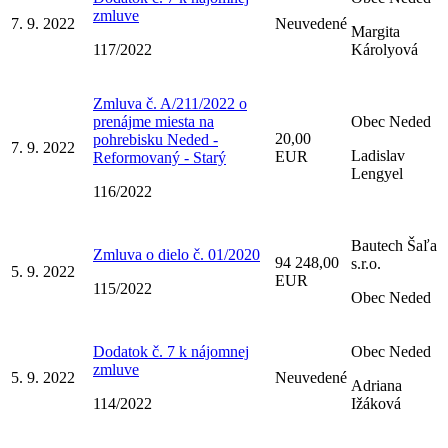
zmluve
7. 9. 2022
Neuvedené
Margita
117/2022
Károlyová
Zmluva č. A/211/2022 o
prenájme miesta na
Obec Neded
20,00
pohrebisku Neded -
7. 9. 2022
Ladislav
EUR
Reformovaný - Starý
Lengyel
116/2022
Bautech Šaľa
Zmluva o dielo č. 01/2020
94 248,00
s.r.o.
5. 9. 2022
EUR
115/2022
Obec Neded
Dodatok č. 7 k nájomnej
Obec Neded
zmluve
5. 9. 2022
Neuvedené
Adriana
114/2022
Ižáková