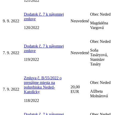
121/2022
Dodatok č. 7 k nájomnej
Obec Neded
zmluve
9. 9. 2022
Neuvedené
Magdaléna
120/2022
Vargová
Obec Neded
Dodatok č. 7 k nájomnej
Soňa
zmluve
7. 9. 2022
Neuvedené
Tasáryová,
119/2022
Stanislav
Tasáry
Zmluva č. B/55/2022 o
prenájme miesta na
Obec Neded
20,00
pohrebisku Neded-
7. 9. 2022
Alžbeta
EUR
Katolícky
Molnárová
118/2022
Dodatok č. 7 k nájomnej
Obec Neded