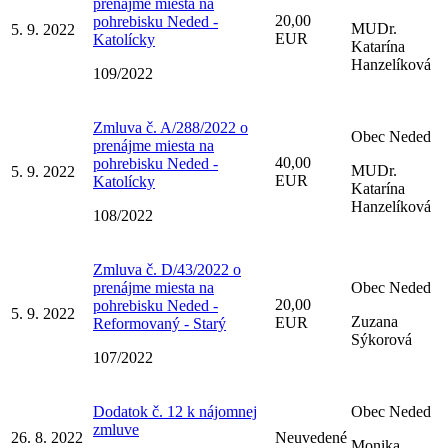
prenájme miesta na
20,00
pohrebisku Neded -
MUDr.
5. 9. 2022
EUR
Katolícky
Katarína
Hanzelíková
109/2022
Zmluva č. A/288/2022 o
Obec Neded
prenájme miesta na
40,00
pohrebisku Neded -
MUDr.
5. 9. 2022
EUR
Katolícky
Katarína
Hanzelíková
108/2022
Zmluva č. D/43/2022 o
prenájme miesta na
Obec Neded
20,00
pohrebisku Neded -
5. 9. 2022
Zuzana
EUR
Reformovaný - Starý
Sýkorová
107/2022
Dodatok č. 12 k nájomnej
Obec Neded
zmluve
26. 8. 2022
Neuvedené
Monika