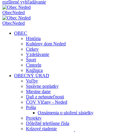
rozšírené vyhľadávanie
Obec
Neded
Obec
Neded
OBEC
História
Kultúrny dom Neded
Cirkev
Vzdelávanie
Šport
Cintorín
Knižnica
OBECNÝ ÚRAD
Voľby
Správne poplatky
Miestne dane
Daň z nehnuteľnosti
ČOV Vlčany - Neded
Pošta
Oznámenia o uložení zásielky
Projekty
Dôležité telefónne čísla
Krízové riadenie