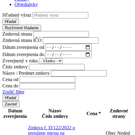
Objednávky
Hľadaný výraz
Hľadať
Rozšírené hľadanie
Zmluvná strana
Zmluvná strana IČO
Dátum zverejnenia od
Dátum zverejnenia do
Zverejnený v roku
Číslo zmluvy
Názov / Predmet zmluvy
Cena od
Cena do
Zrušiť filter
Zavrieť
Dátum
Názov
Zmluvné
Cena *
zverejnenia
Číslo zmluvy
strany
Zmluva č. D/122/2022 o
prenájme miesta na
Obec Neded