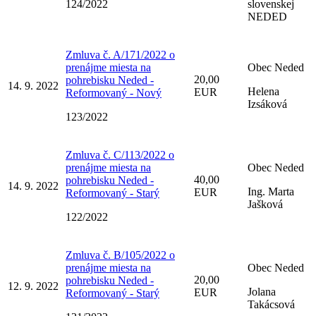
124/2022
slovenskej
NEDED
Zmluva č. A/171/2022 o
prenájme miesta na
Obec Neded
20,00
pohrebisku Neded -
14. 9. 2022
Helena
EUR
Reformovaný - Nový
Izsáková
123/2022
Zmluva č. C/113/2022 o
prenájme miesta na
Obec Neded
40,00
pohrebisku Neded -
14. 9. 2022
Ing. Marta
EUR
Reformovaný - Starý
Jašková
122/2022
Zmluva č. B/105/2022 o
prenájme miesta na
Obec Neded
20,00
pohrebisku Neded -
12. 9. 2022
Jolana
EUR
Reformovaný - Starý
Takácsová