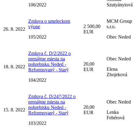
106/2022
Szutyányiová
Zmluva o umeleckom
MCM Group
2 500,00
výone
s.r.o.
26. 8. 2022
EUR
105/2022
Obec Neded
Zmluva č. D/2/2022 o
prenájme miesta na
Obec Neded
20,00
pohrebisku Neded -
18. 8. 2022
Elena
EUR
Reformovaný - Starý
Zbojeková
104/2022
Zmluva č. D/247/2022 o
prenájme miesta na
Obec Neded
20,00
pohrebisku Neded -
15. 8. 2022
Lenka
EUR
Reformovaný - Starý
Fehérová
103/2022