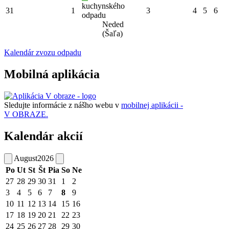
kuchynského
31
1
3
4
5
6
odpadu
Neded
(Šaľa)
Kalendár zvozu odpadu
Mobilná aplikácia
Sledujte informácie z nášho webu v
mobilnej aplikácii -
V OBRAZE.
Kalendár akcií
August
2026
Po
Ut
St
Št
Pia
So
Ne
27
28
29
30
31
1
2
3
4
5
6
7
8
9
10
11
12
13
14
15
16
17
18
19
20
21
22
23
24
25
26
27
28
29
30