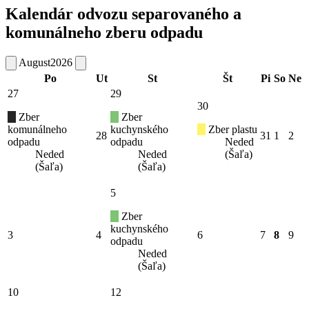
Kalendár odvozu separovaného a
komunálneho zberu odpadu
August
2026
Po
Ut
St
Št
Pi
So
Ne
27
29
30
Zber
Zber
komunálneho
kuchynského
Zber plastu
28
31
1
2
odpadu
odpadu
Neded
Neded
Neded
(Šaľa)
(Šaľa)
(Šaľa)
5
Zber
kuchynského
3
4
6
7
8
9
odpadu
Neded
(Šaľa)
10
12