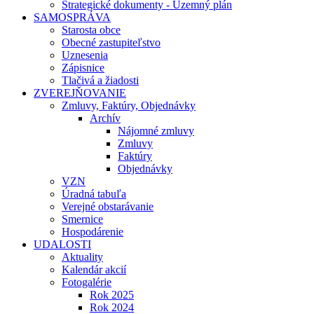
Strategické dokumenty - Územný plán
SAMOSPRÁVA
Starosta obce
Obecné zastupiteľstvo
Uznesenia
Zápisnice
Tlačivá a žiadosti
ZVEREJŇOVANIE
Zmluvy, Faktúry, Objednávky
Archív
Nájomné zmluvy
Zmluvy
Faktúry
Objednávky
VZN
Úradná tabuľa
Verejné obstarávanie
Smernice
Hospodárenie
UDALOSTI
Aktuality
Kalendár akcií
Fotogalérie
Rok 2025
Rok 2024