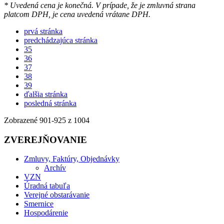
* Uvedená cena je konečná. V prípade, že je zmluvná strana
platcom DPH, je cena uvedená vrátane DPH.
prvá stránka
predchádzajúca stránka
35
36
37
38
39
ďalšia stránka
posledná stránka
Zobrazené
901
-
925
z 1004
ZVEREJŇOVANIE
Zmluvy, Faktúry, Objednávky
Archív
VZN
Úradná tabuľa
Verejné obstarávanie
Smernice
Hospodárenie