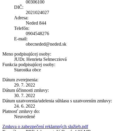
00306100
DIČ:
2021024027
Adresa:
Neded 844
Telefón:
0904548276
E-mail:
obecneded@neded.sk
Meno podpisujúcej osoby:
JUDr. Henrieta Selmecziová
Funkcia podpisujúcej osoby:
Starostka obce
Dátum zverejnenia:
29. 7. 2022
Dátum účinnosti zmluvy:
30. 7. 2022
Dátum uzatvorenia/udelenia súhlasu s uzatvorením zmluvy:
24. 6. 2022
Platnosť zmluvy do:
Neuvedené
Zmluva o zabezpečení reklamných služieb.pdf