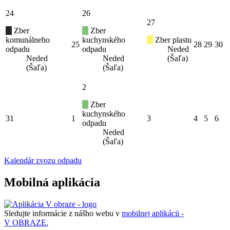
24
26
27
Zber
Zber
komunálneho
kuchynského
Zber plastu
25
28
29
30
odpadu
odpadu
Neded
Neded
Neded
(Šaľa)
(Šaľa)
(Šaľa)
2
Zber
kuchynského
31
1
3
4
5
6
odpadu
Neded
(Šaľa)
Kalendár zvozu odpadu
Mobilná aplikácia
Sledujte informácie z nášho webu v
mobilnej aplikácii -
V OBRAZE.