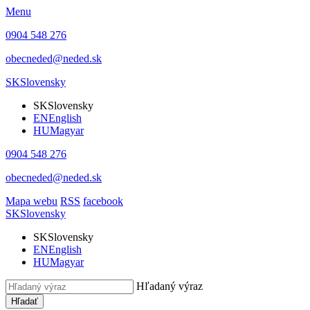
Menu
0904 548 276
obecneded@neded.sk
SK
Slovensky
SK
Slovensky
EN
English
HU
Magyar
0904 548 276
obecneded@neded.sk
Mapa webu
RSS
facebook
SK
Slovensky
SK
Slovensky
EN
English
HU
Magyar
Hľadaný výraz
Hľadať