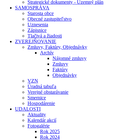
Strategické dokumenty - Územný plán
SAMOSPRÁVA
Starosta obce
Obecné zastupiteľstvo
Uznesenia
Zápisnice
Tlačivá a žiadosti
ZVEREJŇOVANIE
Zmluvy, Faktúry, Objednávky
Archív
Nájomné zmluvy
Zmluvy
Faktúry
Objednávky
VZN
Úradná tabuľa
Verejné obstarávanie
Smernice
Hospodárenie
UDALOSTI
Aktuality
Kalendár akcií
Fotogalérie
Rok 2025
Rok 2024