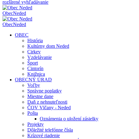
rozšírené vyhľadávanie
Obec
Neded
Obec
Neded
OBEC
História
Kultúrny dom Neded
Cirkev
Vzdelávanie
Šport
Cintorín
Knižnica
OBECNÝ ÚRAD
Voľby
Správne poplatky
Miestne dane
Daň z nehnuteľnosti
ČOV Vlčany - Neded
Pošta
Oznámenia o uložení zásielky
Projekty
Dôležité telefónne čísla
Krízové riadenie