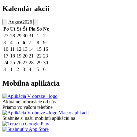
Kalendár akcií
August
2026
Po
Ut
St
Št
Pia
So
Ne
27
28
29
30
31
1
2
3
4
5
6
7
8
9
10
11
12
13
14
15
16
17
18
19
20
21
22
23
24
25
26
27
28
29
30
31
1
2
3
4
5
6
Mobilná aplikácia
Aktuálne informácie od nás
Priamo vo vašom telefóne
Viac o aplikácii
Stiahnite si našu mobilnú aplikáciu na