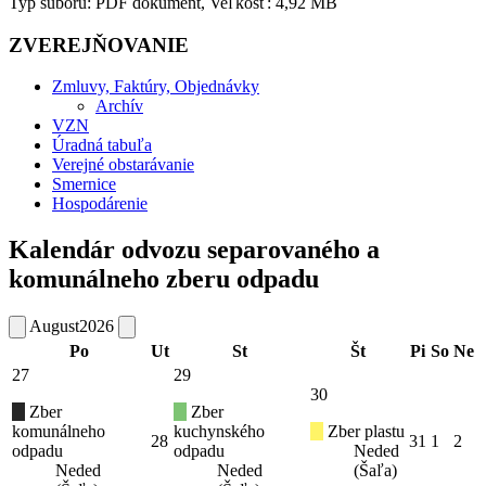
Typ súboru: PDF dokument, Veľkosť: 4,92 MB
ZVEREJŇOVANIE
Zmluvy, Faktúry, Objednávky
Archív
VZN
Úradná tabuľa
Verejné obstarávanie
Smernice
Hospodárenie
Kalendár odvozu separovaného a
komunálneho zberu odpadu
August
2026
Po
Ut
St
Št
Pi
So
Ne
27
29
30
Zber
Zber
komunálneho
kuchynského
Zber plastu
28
31
1
2
odpadu
odpadu
Neded
Neded
Neded
(Šaľa)