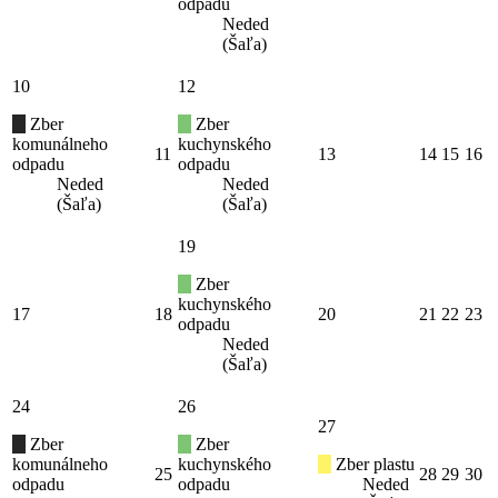
odpadu
Neded
(Šaľa)
10
12
Zber
Zber
komunálneho
kuchynského
11
13
14
15
16
odpadu
odpadu
Neded
Neded
(Šaľa)
(Šaľa)
19
Zber
kuchynského
17
18
20
21
22
23
odpadu
Neded
(Šaľa)
24
26
27
Zber
Zber
komunálneho
kuchynského
Zber plastu
25
28
29
30
odpadu
odpadu
Neded