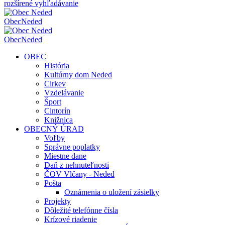
rozšírené vyhľadávanie
Obec
Neded
Obec
Neded
OBEC
História
Kultúrny dom Neded
Cirkev
Vzdelávanie
Šport
Cintorín
Knižnica
OBECNÝ ÚRAD
Voľby
Správne poplatky
Miestne dane
Daň z nehnuteľnosti
ČOV Vlčany - Neded
Pošta
Oznámenia o uložení zásielky
Projekty
Dôležité telefónne čísla
Krízové riadenie