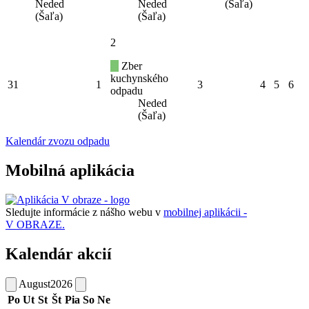
Neded
Neded
(Šaľa)
(Šaľa)
(Šaľa)
2
Zber
kuchynského
31
1
3
4
5
6
odpadu
Neded
(Šaľa)
Kalendár zvozu odpadu
Mobilná aplikácia
Sledujte informácie z nášho webu v
mobilnej aplikácii -
V OBRAZE.
Kalendár akcií
August
2026
Po
Ut
St
Št
Pia
So
Ne