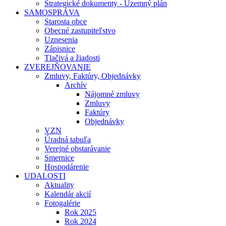
Strategické dokumenty - Územný plán
SAMOSPRÁVA
Starosta obce
Obecné zastupiteľstvo
Uznesenia
Zápisnice
Tlačivá a žiadosti
ZVEREJŇOVANIE
Zmluvy, Faktúry, Objednávky
Archív
Nájomné zmluvy
Zmluvy
Faktúry
Objednávky
VZN
Úradná tabuľa
Verejné obstarávanie
Smernice
Hospodárenie
UDALOSTI
Aktuality
Kalendár akcií
Fotogalérie
Rok 2025
Rok 2024