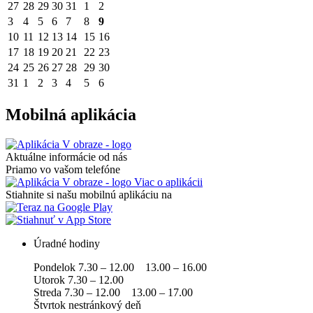
27
28
29
30
31
1
2
3
4
5
6
7
8
9
10
11
12
13
14
15
16
17
18
19
20
21
22
23
24
25
26
27
28
29
30
31
1
2
3
4
5
6
Mobilná aplikácia
Aktuálne informácie od nás
Priamo vo vašom telefóne
Viac o aplikácii
Stiahnite si našu mobilnú aplikáciu na
Úradné hodiny
Pondelok 7.30 – 12.00 13.00 – 16.00
Utorok 7.30 – 12.00
Streda 7.30 – 12.00 13.00 – 17.00
Štvrtok nestránkový deň