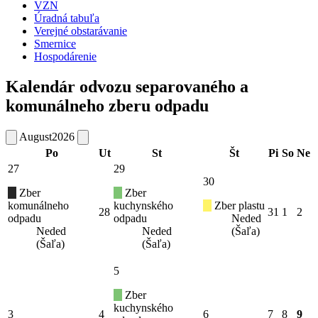
VZN
Úradná tabuľa
Verejné obstarávanie
Smernice
Hospodárenie
Kalendár odvozu separovaného a
komunálneho zberu odpadu
August
2026
Po
Ut
St
Št
Pi
So
Ne
27
29
30
Zber
Zber
komunálneho
kuchynského
Zber plastu
28
31
1
2
odpadu
odpadu
Neded
Neded
Neded
(Šaľa)
(Šaľa)
(Šaľa)
5
Zber
kuchynského
3
4
6
7
8
9