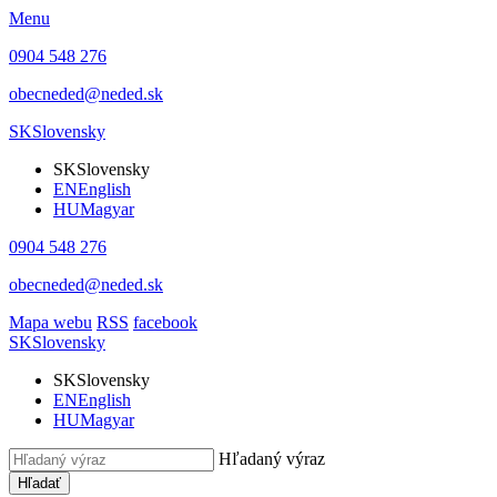
Menu
0904 548 276
obecneded@neded.sk
SK
Slovensky
SK
Slovensky
EN
English
HU
Magyar
0904 548 276
obecneded@neded.sk
Mapa webu
RSS
facebook
SK
Slovensky
SK
Slovensky
EN
English
HU
Magyar
Hľadaný výraz
Hľadať