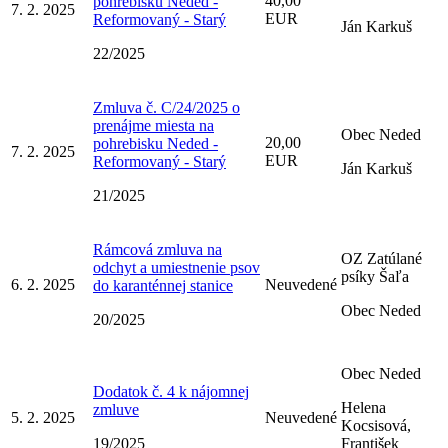
40,00
pohrebisku Neded -
7. 2. 2025
EUR
Reformovaný - Starý
Ján Karkuš
22/2025
Zmluva č. C/24/2025 o
prenájme miesta na
Obec Neded
20,00
pohrebisku Neded -
7. 2. 2025
EUR
Reformovaný - Starý
Ján Karkuš
21/2025
Rámcová zmluva na
OZ Zatúlané
odchyt a umiestnenie psov
psíky Šaľa
6. 2. 2025
Neuvedené
do karanténnej stanice
Obec Neded
20/2025
Obec Neded
Dodatok č. 4 k nájomnej
Helena
zmluve
5. 2. 2025
Neuvedené
Kocsisová,
19/2025
František