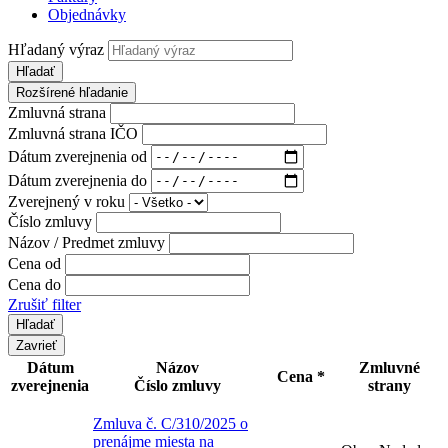
Objednávky
Hľadaný výraz
Hľadať
Rozšírené hľadanie
Zmluvná strana
Zmluvná strana IČO
Dátum zverejnenia od
Dátum zverejnenia do
Zverejnený v roku
Číslo zmluvy
Názov / Predmet zmluvy
Cena od
Cena do
Zrušiť filter
Zavrieť
Dátum
Názov
Zmluvné
Cena *
zverejnenia
Číslo zmluvy
strany
Zmluva č. C/310/2025 o
prenájme miesta na