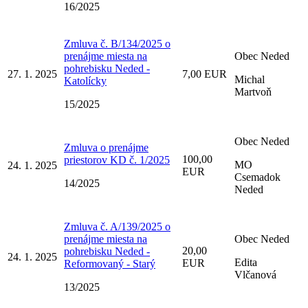
16/2025
Zmluva č. B/134/2025 o
prenájme miesta na
Obec Neded
pohrebisku Neded -
27. 1. 2025
7,00 EUR
Michal
Katolícky
Martvoň
15/2025
Obec Neded
Zmluva o prenájme
100,00
priestorov KD č. 1/2025
MO
24. 1. 2025
EUR
Csemadok
14/2025
Neded
Zmluva č. A/139/2025 o
prenájme miesta na
Obec Neded
20,00
pohrebisku Neded -
24. 1. 2025
Edita
EUR
Reformovaný - Starý
Vlčanová
13/2025