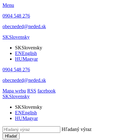
Menu
0904 548 276
obecneded@neded.sk
SK
Slovensky
SK
Slovensky
EN
English
HU
Magyar
0904 548 276
obecneded@neded.sk
Mapa webu
RSS
facebook
SK
Slovensky
SK
Slovensky
EN
English
HU
Magyar
Hľadaný výraz
Hľadať