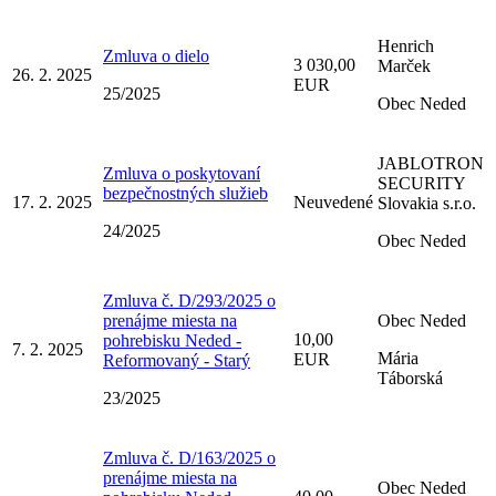
Henrich
Zmluva o dielo
3 030,00
Marček
26. 2. 2025
EUR
25/2025
Obec Neded
JABLOTRON
Zmluva o poskytovaní
SECURITY
bezpečnostných služieb
17. 2. 2025
Neuvedené
Slovakia s.r.o.
24/2025
Obec Neded
Zmluva č. D/293/2025 o
prenájme miesta na
Obec Neded
10,00
pohrebisku Neded -
7. 2. 2025
Mária
EUR
Reformovaný - Starý
Táborská
23/2025
Zmluva č. D/163/2025 o
prenájme miesta na
Obec Neded