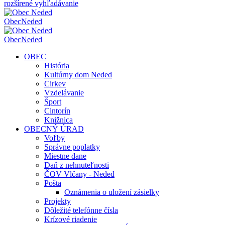
rozšírené vyhľadávanie
Obec
Neded
Obec
Neded
OBEC
História
Kultúrny dom Neded
Cirkev
Vzdelávanie
Šport
Cintorín
Knižnica
OBECNÝ ÚRAD
Voľby
Správne poplatky
Miestne dane
Daň z nehnuteľnosti
ČOV Vlčany - Neded
Pošta
Oznámenia o uložení zásielky
Projekty
Dôležité telefónne čísla
Krízové riadenie