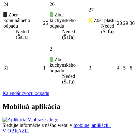
24
26
27
Zber
Zber
komunálneho
kuchynského
Zber plastu
25
28
29
30
odpadu
odpadu
Neded
Neded
Neded
(Šaľa)
(Šaľa)
(Šaľa)
2
Zber
kuchynského
31
1
3
4
5
6
odpadu
Neded
(Šaľa)
Kalendár zvozu odpadu
Mobilná aplikácia
Sledujte informácie z nášho webu v
mobilnej aplikácii -
V OBRAZE.