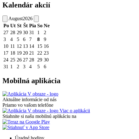
Kalendár akcií
August
2026
Po
Ut
St
Št
Pia
So
Ne
27
28
29
30
31
1
2
3
4
5
6
7
8
9
10
11
12
13
14
15
16
17
18
19
20
21
22
23
24
25
26
27
28
29
30
31
1
2
3
4
5
6
Mobilná aplikácia
Aktuálne informácie od nás
Priamo vo vašom telefóne
Viac o aplikácii
Stiahnite si našu mobilnú aplikáciu na
Úradné hodiny