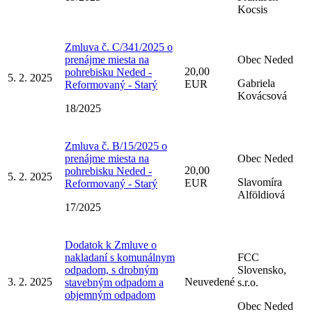
Kocsis
Zmluva č. C/341/2025 o
prenájme miesta na
Obec Neded
20,00
pohrebisku Neded -
5. 2. 2025
Gabriela
EUR
Reformovaný - Starý
Kovácsová
18/2025
Zmluva č. B/15/2025 o
prenájme miesta na
Obec Neded
20,00
pohrebisku Neded -
5. 2. 2025
Slavomíra
EUR
Reformovaný - Starý
Alföldiová
17/2025
Dodatok k Zmluve o
nakladaní s komunálnym
FCC
odpadom, s drobným
Slovensko,
3. 2. 2025
Neuvedené
stavebným odpadom a
s.r.o.
objemným odpadom
Obec Neded