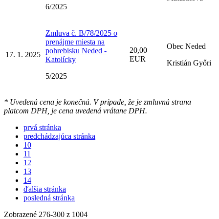
6/2025
Zmluva č. B/78/2025 o
prenájme miesta na
Obec Neded
20,00
pohrebisku Neded -
17. 1. 2025
EUR
Katolícky
Kristián Győri
5/2025
* Uvedená cena je konečná. V prípade, že je zmluvná strana
platcom DPH, je cena uvedená vrátane DPH.
prvá stránka
predchádzajúca stránka
10
11
12
13
14
ďalšia stránka
posledná stránka
Zobrazené
276
-
300
z 1004