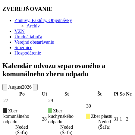
ZVEREJŇOVANIE
Zmluvy, Faktúry, Objednávky
Archív
VZN
Úradná tabuľa
Verejné obstarávanie
Smernice
Hospodárenie
Kalendár odvozu separovaného a
komunálneho zberu odpadu
August
2026
Po
Ut
St
Št
Pi
So
Ne
27
29
30
Zber
Zber
komunálneho
kuchynského
Zber plastu
28
31
1
2
odpadu
odpadu
Neded
Neded
Neded
(Šaľa)
(Šaľa)
(Šaľa)