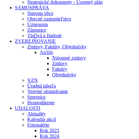
Strategické dokumenty - Územný plán
SAMOSPRÁVA
Starosta obce
Obecné zastupiteľstvo
Uznesenia
Zápisnice
Tlačivá a žiadosti
ZVEREJŇOVANIE
Zmluvy, Faktúry, Objednávky
Archív
Nájomné zmluvy
Zmluvy
Faktúry
Objednávky
VZN
Úradná tabuľa
Verejné obstarávanie
Smernice
Hospodárenie
UDALOSTI
Aktuality
Kalendár akcií
Fotogalérie
Rok 2025
Rok 2024