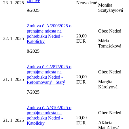
zmluve
23. 1. 2025
Neuvedené
Monika
9/2025
Szutyányiová
Zmluva č. A/200/2025 o
prenájme miesta na
Obec Neded
20,00
pohrebisku Neded -
22. 1. 2025
Mária
EUR
Katolícky
Tomašeková
8/2025
Zmluva č. C/287/2025 o
prenájme miesta na
Obec Neded
20,00
pohrebisku Neded -
21. 1. 2025
Margita
EUR
Reformovaný - Starý
Károlyová
7/2025
Zmluva č. A/310/2025 o
prenájme miesta na
Obec Neded
20,00
pohrebisku Neded -
21. 1. 2025
Alžbeta
EUR
Katolícky
Matušíková